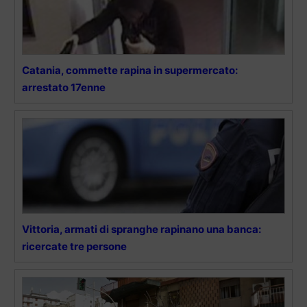
Catania, commette rapina in supermercato:
arrestato 17enne
Vittoria, armati di spranghe rapinano una banca:
ricercate tre persone