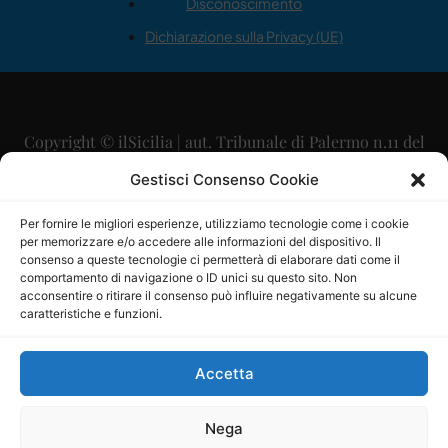
Disconoscimento
Dichiarazione sulla Privacy (UE)
Copyright © ilSicilia | aut. Tribunale di Palermo n.11 del
29/09/2015
Gestisci Consenso Cookie
Editore: Mercurio Comunicazione Soc. Coop. A.R.L.
Per fornire le migliori esperienze, utilizziamo tecnologie come i cookie
per memorizzare e/o accedere alle informazioni del dispositivo. Il
Direttore Editoriale: Maurizio Scaglione
consenso a queste tecnologie ci permetterà di elaborare dati come il
comportamento di navigazione o ID unici su questo sito. Non
Direttore Responsabile: Maria Calabrese
acconsentire o ritirare il consenso può influire negativamente su alcune
caratteristiche e funzioni.
p.zza Sant’Oliva, 9 – 90141 – Palermo – 091335557
P.IVA: 06334930820
Accetta
Mercurio Comunicazione Società Cooperativa a r.l. è
iscritta al Registro degli Operatori di Comunicazione al
Nega