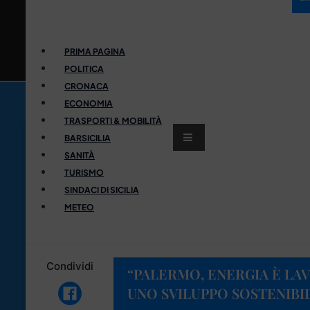
PRIMA PAGINA
POLITICA
CRONACA
ECONOMIA
TRASPORTI & MOBILITÀ
BARSICILIA
SANITÀ
TURISMO
SINDACI DI SICILIA
METEO
Condividi
“PALERMO, ENERGIA È LAV
UNO SVILUPPO SOSTENIBIL