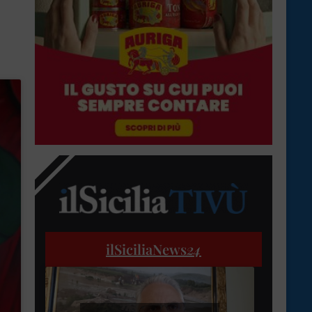
ilSiciliaNews
24