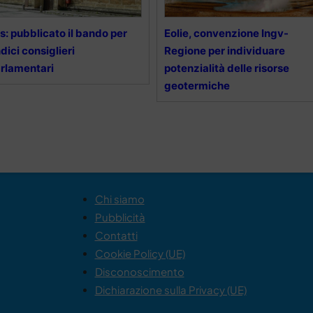
s: pubblicato il bando per
Eolie, convenzione Ingv-
dici consiglieri
Regione per individuare
rlamentari
potenzialità delle risorse
geotermiche
Chi siamo
Pubblicità
Contatti
Cookie Policy (UE)
Disconoscimento
Dichiarazione sulla Privacy (UE)