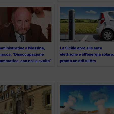
ministrative a Messina,
La Sicilia apre alle auto
iacca: “Disoccupazione
elettriche e all’energia solare:
ammatica, con noi la svolta”
pronto un ddl all’Ars