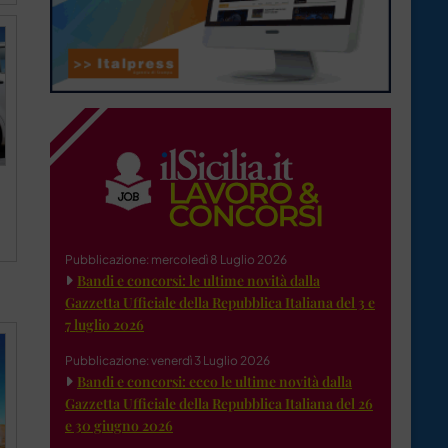
Pubblicazione: mercoledì 8 Luglio 2026
Bandi e concorsi: le ultime novità dalla
Gazzetta Ufficiale della Repubblica Italiana del 3 e
7 luglio 2026
Pubblicazione: venerdì 3 Luglio 2026
Bandi e concorsi: ecco le ultime novità dalla
Gazzetta Ufficiale della Repubblica Italiana del 26
e 30 giugno 2026