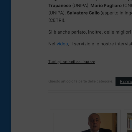
Trapanese
(UNIPA),
Mario Pagliaro
(CN
(UNIPA),
Salvatore Gallo
(esperto in Ing
(CETRI).
Si è anche parlato, inoltre, del
le migliori
Nel
video
, il servizio e le nostre intervis
Tutti gli articoli dell'autore
Econ
Questo articolo fa parte delle categorie: