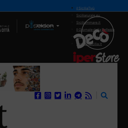
il SiciliaTivù
Siciliarurale.eu
Siciliammare.it
Il Network
Il Giornale della Bellezza
Siciliamedica.it
Sanitainsicilia.it