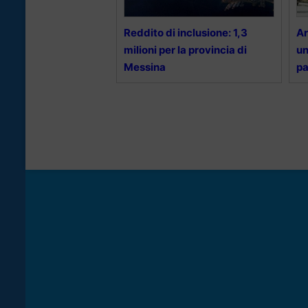
Reddito di inclusione: 1,3
Ar
milioni per la provincia di
un
Messina
pa