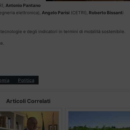
R),
Antonio Pantano
egneria elettronica),
Angelo Parisi
(CETRI),
Roberto Bissant
i
 tecnologie e degli indicatori in termini di mobilità sostenibile.
te.
omia
Politica
Articoli Correlati