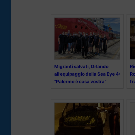
Migranti salvati, Orlando
Ri
all’equipaggio della Sea Eye 4:
Ro
“Palermo è casa vostra”
fr