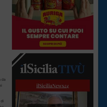
a da
ilSiciliaNews
24
ei
 di
che