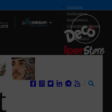
il SiciliaTivù
Siciliarurale.eu
Siciliammare.it
Il Network
Il Giornale della Bellezza
Siciliamedica.it
Sanitainsicilia.it