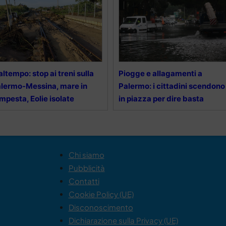
ltempo: stop ai treni sulla
Piogge e allagamenti a
lermo-Messina, mare in
Palermo: i cittadini scendono
mpesta, Eolie isolate
in piazza per dire basta
Chi siamo
Pubblicità
Contatti
Cookie Policy (UE)
Disconoscimento
Dichiarazione sulla Privacy (UE)