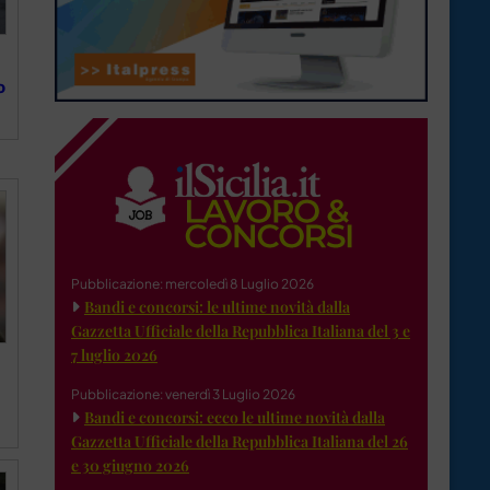
o
Pubblicazione: mercoledì 8 Luglio 2026
Bandi e concorsi: le ultime novità dalla
Gazzetta Ufficiale della Repubblica Italiana del 3 e
7 luglio 2026
Pubblicazione: venerdì 3 Luglio 2026
Bandi e concorsi: ecco le ultime novità dalla
Gazzetta Ufficiale della Repubblica Italiana del 26
e 30 giugno 2026