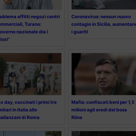
oblema affitti negozi centri
Coronavirus: nessun nuovo
mmerciali, Turano:
contagio in Sicilia, aumentan
overno nazionale dia i
i guariti
stori”
x day, vaccinati i primi tre
Mafia: confiscati beni per 1,5
nitari in Italia allo
milioni agli eredi del boss
allanzani di Roma
Riina