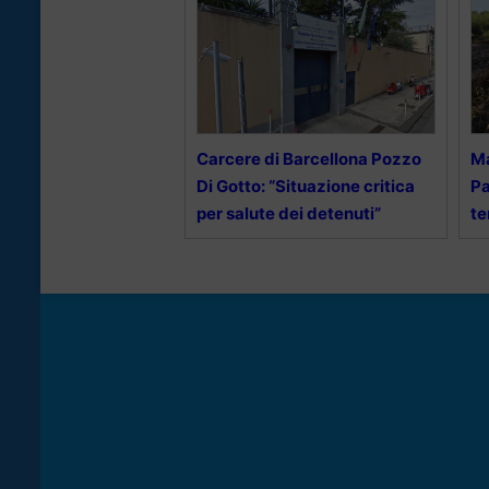
Carcere di Barcellona Pozzo
Ma
Di Gotto: “Situazione critica
Pa
per salute dei detenuti”
te