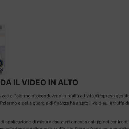
A IL VIDEO IN ALTO
zzati a Palermo nascondevano in realtà attività d’impresa gestit
 Palermo e della guardia di finanza ha alzato il velo sulla truffa d
di applicazione di misure cautelari emessa dal gip nei confronti
 associazione a delinquere, truffa allo Stato e frode nelle pubbli