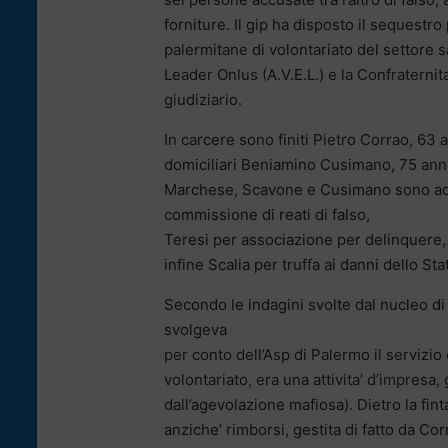
forniture. Il gip ha disposto il sequestr
palermitane di volontariato del settore 
Leader Onlus (A.V.E.L.) e la Confraternit
giudiziario.
In carcere sono finiti Pietro Corrao, 63
domiciliari Beniamino Cusimano, 75 anni
Marchese, Scavone e Cusimano sono accus
commissione di reati di falso,
Teresi per associazione per delinquere, t
infine Scalia per truffa ai danni dello St
Secondo le indagini svolte dal nucleo di
svolgeva
per conto dell’Asp di Palermo il servizi
volontariato, era una attivita’ d’impresa, 
dall’agevolazione mafiosa). Dietro la fin
anziche’ rimborsi, gestita di fatto da Cor