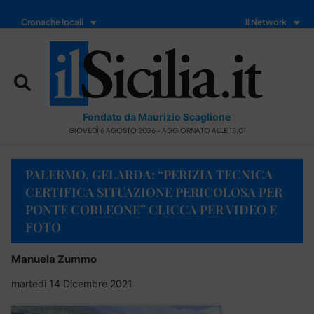
Cronache locali
Il Network
Fondato da Maurizio Scaglione
GIOVEDÌ 6 AGOSTO 2026 - AGGIORNATO ALLE 18:01
PALERMO, GELARDA: “PERIZIA TECNICA
CERTIFICA SITUAZIONE PERICOLOSA PER
PONTE CORLEONE” CLICCA PER VIDEO E
FOTO
Manuela Zummo
martedì 14 Dicembre 2021