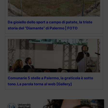
Da gioiello dello sport a campo di patate, la triste
storia del “Diamante” di Palermo | FOTO
Comunarie 5 stelle a Palermo, la graticola è sotto
tono. La parola torna al web [Gallery]