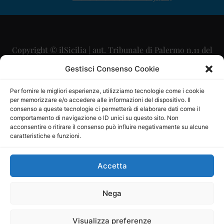
Copyright © ilSicilia | aut. Tribunale di Palermo n.11 del
29/09/2015
Gestisci Consenso Cookie
Editore: Mercurio Comunicazione Soc. Coop. A.R.L.
Per fornire le migliori esperienze, utilizziamo tecnologie come i cookie
per memorizzare e/o accedere alle informazioni del dispositivo. Il
Direttore Editoriale: Maurizio Scaglione
consenso a queste tecnologie ci permetterà di elaborare dati come il
comportamento di navigazione o ID unici su questo sito. Non
Direttore Responsabile: Maria Calabrese
acconsentire o ritirare il consenso può influire negativamente su alcune
caratteristiche e funzioni.
p.zza Sant’Oliva, 9 – 90141 – Palermo – 091335557
P.IVA: 06334930820
Accetta
Mercurio Comunicazione Società Cooperativa a r.l. è
iscritta al Registro degli Operatori di Comunicazione al
Nega
numero 26988
Visualizza preferenze