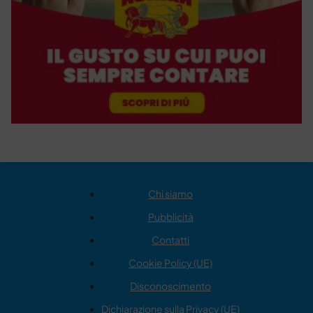
Chi siamo
Pubblicità
Contatti
Cookie Policy (UE)
Disconoscimento
Dichiarazione sulla Privacy (UE)