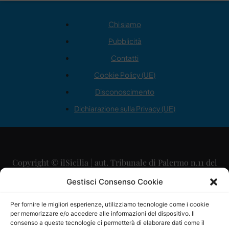
Chi siamo
Pubblicità
Contatti
Cookie Policy (UE)
Disconoscimento
Dichiarazione sulla Privacy (UE)
Copyright © ilSicilia | aut. Tribunale di Palermo n.11 del
29/09/2015
Gestisci Consenso Cookie
Editore: Mercurio Comunicazione Soc. Coop. A.R.L.
Per fornire le migliori esperienze, utilizziamo tecnologie come i cookie
per memorizzare e/o accedere alle informazioni del dispositivo. Il
Direttore Editoriale: Maurizio Scaglione
consenso a queste tecnologie ci permetterà di elaborare dati come il