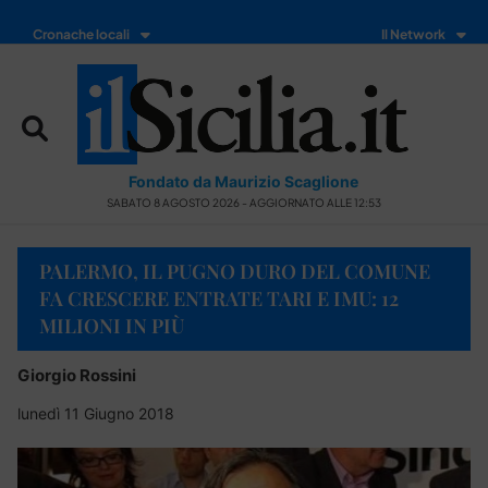
Cronache locali
Il Network
Fondato da Maurizio Scaglione
SABATO 8 AGOSTO 2026 - AGGIORNATO ALLE 12:53
PALERMO, IL PUGNO DURO DEL COMUNE
FA CRESCERE ENTRATE TARI E IMU: 12
MILIONI IN PIÙ
Giorgio Rossini
lunedì 11 Giugno 2018