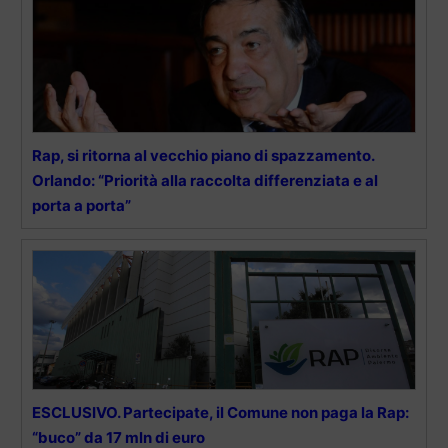
Rap, si ritorna al vecchio piano di spazzamento.
Orlando: “Priorità alla raccolta differenziata e al
porta a porta”
ESCLUSIVO. Partecipate, il Comune non paga la Rap:
“buco” da 17 mln di euro