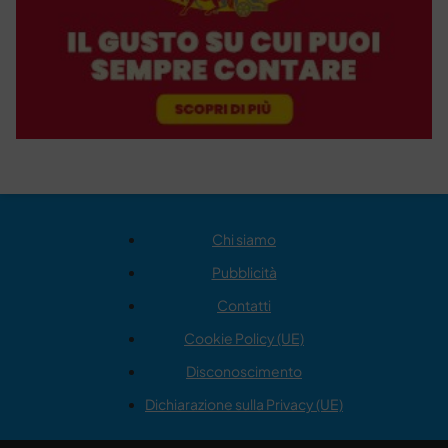
Chi siamo
Pubblicità
Contatti
Cookie Policy (UE)
Disconoscimento
Dichiarazione sulla Privacy (UE)