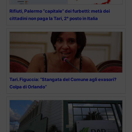
Rifiuti, Palermo “capitale” dei furbetti: metà dei
cittadini non paga la Tari, 2° posto in Italia
Tari. Figuccia: “Stangata del Comune agli evasori?
Colpa di Orlando”