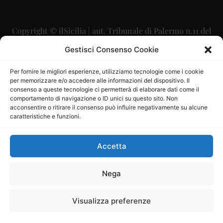
Copyright © ilSicilia | aut. Tribunale di Palermo n.11 del
29/09/2015
Gestisci Consenso Cookie
Editore: Mercurio Comunicazione Soc. Coop. A.R.L.
Per fornire le migliori esperienze, utilizziamo tecnologie come i cookie
per memorizzare e/o accedere alle informazioni del dispositivo. Il
Direttore Editoriale: Maurizio Scaglione
consenso a queste tecnologie ci permetterà di elaborare dati come il
comportamento di navigazione o ID unici su questo sito. Non
Direttore Responsabile: Maria Calabrese
acconsentire o ritirare il consenso può influire negativamente su alcune
caratteristiche e funzioni.
p.zza Sant’Oliva, 9 – 90141 – Palermo – 091335557
P.IVA: 06334930820
Accetta
Mercurio Comunicazione Società Cooperativa a r.l. è
iscritta al Registro degli Operatori di Comunicazione al
Nega
numero 26988
Visualizza preferenze
Sito gestito da
La Digitale srl
–
info@ladigitale.it