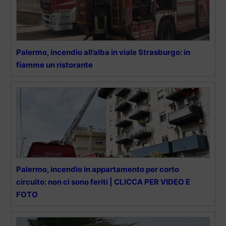
Palermo, incendio all’alba in viale Strasburgo: in
fiamme un ristorante
Palermo, incendio in appartamento per corto
circuito: non ci sono feriti | CLICCA PER VIDEO E
FOTO