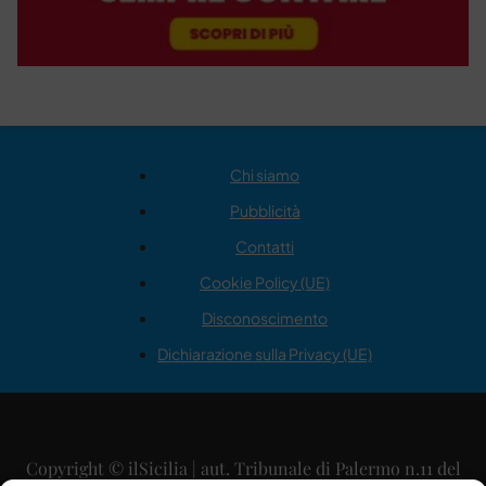
Chi siamo
Pubblicità
Contatti
Cookie Policy (UE)
Disconoscimento
Dichiarazione sulla Privacy (UE)
Copyright © ilSicilia | aut. Tribunale di Palermo n.11 del