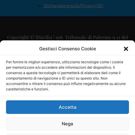
Dichiarazione sulla Privacy (UE)
Copyright © ilSicilia | aut. Tribunale di Palermo n.11 del
29/09/2015
Gestisci Consenso Cookie
Editore: Mercurio Comunicazione Soc. Coop. A.R.L.
Per fornire le migliori esperienze, utilizziamo tecnologie come i cookie
per memorizzare e/o accedere alle informazioni del dispositivo. Il
Direttore Editoriale: Maurizio Scaglione
consenso a queste tecnologie ci permetterà di elaborare dati come il
comportamento di navigazione o ID unici su questo sito. Non
Direttore Responsabile: Maria Calabrese
acconsentire o ritirare il consenso può influire negativamente su alcune
caratteristiche e funzioni.
p.zza Sant’Oliva, 9 – 90141 – Palermo – 091335557
P.IVA: 06334930820
Accetta
Mercurio Comunicazione Società Cooperativa a r.l. è
iscritta al Registro degli Operatori di Comunicazione al
Nega
numero 26988