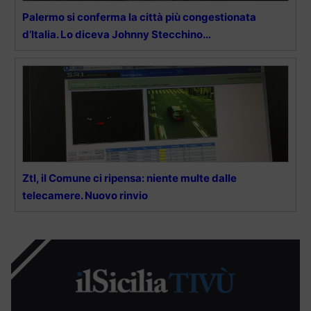
Palermo si conferma la città più congestionata
d’Italia. Lo diceva Johnny Stecchino…
Ztl, il Comune ci ripensa: niente multe dalle
telecamere. Nuovo rinvio