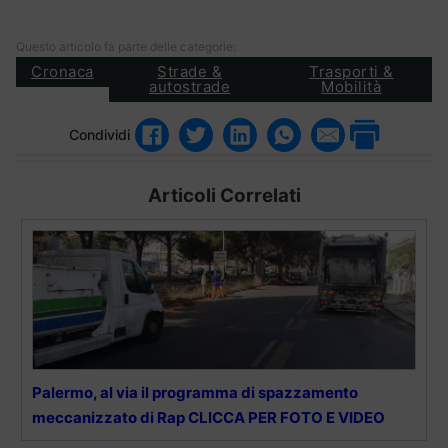
Questo articolo fa parte delle categorie:
Cronaca
Strade &
Trasporti &
autostrade
Mobilità
Condividi
Articoli Correlati
Palermo, al via il programma di spazzamento
meccanizzato di Rap CLICCA PER FOTO E VIDEO