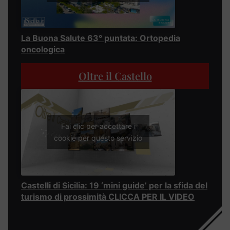
La Buona Salute 63° puntata: Ortopedia
oncologica
Oltre il Castello
Fai clic per accettare i
cookie per questo servizio
Castelli di Sicilia: 19 ‘mini guide’ per la sfida del
turismo di prossimità CLICCA PER IL VIDEO