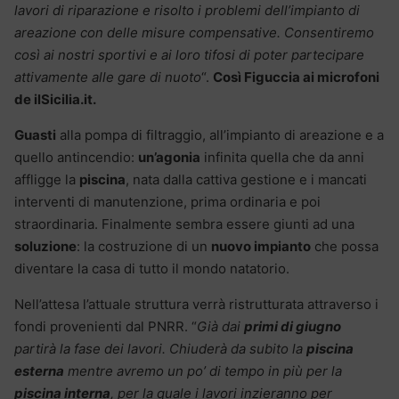
lavori di riparazione e risolto i problemi dell’impianto di
areazione con delle misure compensative. Consentiremo
così ai nostri sportivi e ai loro tifosi di poter partecipare
attivamente alle gare di nuoto
“.
Così Figuccia ai microfoni
de ilSicilia.it.
Guasti
alla pompa di filtraggio, all’impianto di areazione e a
quello antincendio:
un’agonia
infinita quella che da anni
affligge la
piscina
, nata dalla cattiva gestione e i mancati
interventi di manutenzione, prima ordinaria e poi
straordinaria. Finalmente sembra essere giunti ad una
soluzione
: la costruzione di un
nuovo impianto
che possa
diventare la casa di tutto il mondo natatorio.
Nell’attesa l’attuale struttura verrà ristrutturata attraverso i
fondi provenienti dal PNRR. “
Già dai
primi di giugno
partirà la fase dei lavori. Chiuderà da subito la
piscina
esterna
mentre avremo un po’ di tempo in più per la
piscina interna
, per la quale i lavori inzieranno per