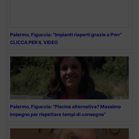
Palermo, Figuccia: “Impianti riaperti grazie a Pnrr”
CLICCA PER IL VIDEO
Palermo, Figuccia: “Piscina alternativa? Massimo
impegno per rispettare tempi di consegna”