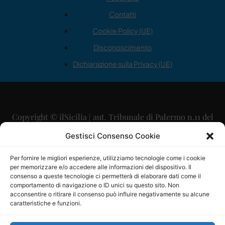
Contatti
Cookie Policy (UE)
Disconoscimento
Dichiarazione sulla Privacy (UE)
Copyright © ilSicilia | aut. Tribunale di Palermo n.11 del
29/09/2015
Gestisci Consenso Cookie
Editore: Mercurio Comunicazione Soc. Coop. A.R.L.
Per fornire le migliori esperienze, utilizziamo tecnologie come i cookie
per memorizzare e/o accedere alle informazioni del dispositivo. Il
Direttore Editoriale: Maurizio Scaglione
consenso a queste tecnologie ci permetterà di elaborare dati come il
comportamento di navigazione o ID unici su questo sito. Non
Direttore Responsabile: Maria Calabrese
acconsentire o ritirare il consenso può influire negativamente su alcune
caratteristiche e funzioni.
p.zza Sant’Oliva, 9 – 90141 – Palermo – 091335557