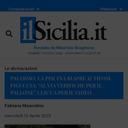
Cronache locali
Il Network
Fondato da Maurizio Scaglione
VENERDÌ 7 AGOSTO 2026 - AGGIORNATO ALLE 07:49
Le dichiarazioni
PALERMO, LA PISCINA RIAPRE AI TIFOSI.
FIGUCCIA: “AL VIA VERIFICHE PER IL
PALLONE” CLICCA PER IL VIDEO
Fabiana Mascolino
mercoledì 12 Aprile 2023