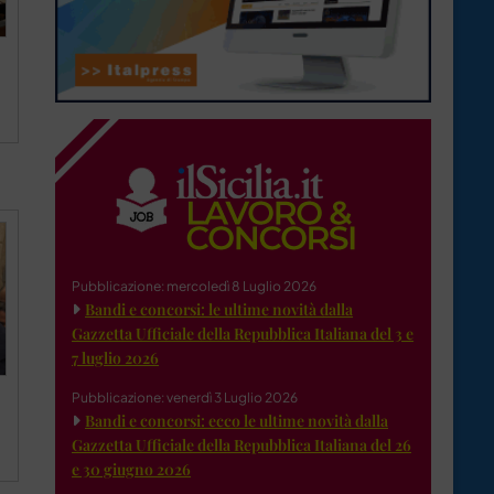
Pubblicazione: mercoledì 8 Luglio 2026
Bandi e concorsi: le ultime novità dalla
Gazzetta Ufficiale della Repubblica Italiana del 3 e
7 luglio 2026
Pubblicazione: venerdì 3 Luglio 2026
Bandi e concorsi: ecco le ultime novità dalla
Gazzetta Ufficiale della Repubblica Italiana del 26
e 30 giugno 2026