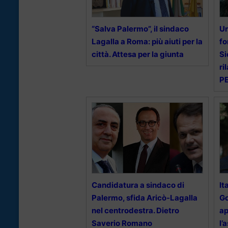
“Salva Palermo”, il sindaco
Un
Lagalla a Roma: più aiuti per la
fo
città. Attesa per la giunta
Si
ri
P
Candidatura a sindaco di
It
Palermo, sfida Aricò-Lagalla
Go
nel centrodestra. Dietro
a
Saverio Romano
l’