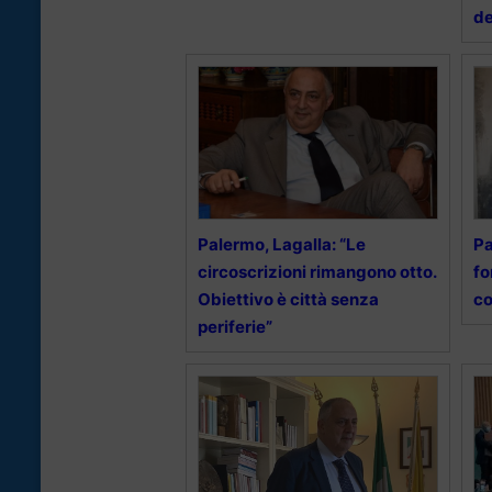
de
Palermo, Lagalla: “Le
Pa
circoscrizioni rimangono otto.
fo
Obiettivo è città senza
co
periferie”