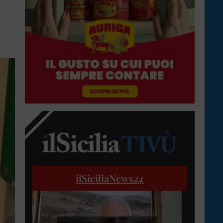
ilSiciliaNews
24