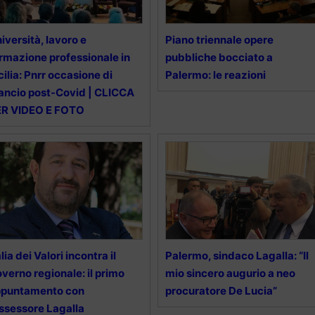
iversità, lavoro e
Piano triennale opere
rmazione professionale in
pubbliche bocciato a
cilia: Pnrr occasione di
Palermo: le reazioni
lancio post-Covid | CLICCA
ER VIDEO E FOTO
alia dei Valori incontra il
Palermo, sindaco Lagalla: “Il
verno regionale: il primo
mio sincero augurio a neo
ppuntamento con
procuratore De Lucia”
assessore Lagalla