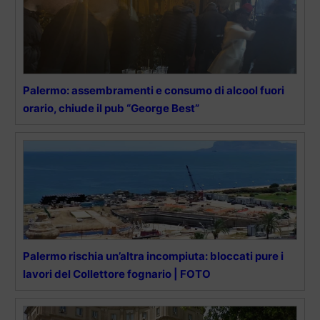
Palermo: assembramenti e consumo di alcool fuori
orario, chiude il pub “George Best”
Palermo rischia un’altra incompiuta: bloccati pure i
lavori del Collettore fognario | FOTO