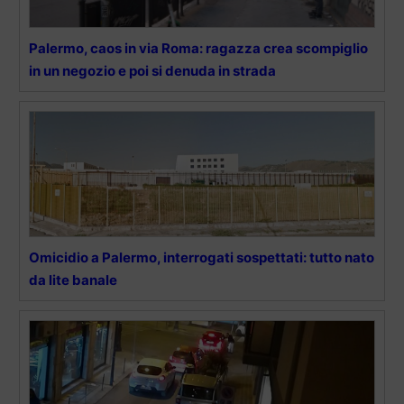
Palermo, caos in via Roma: ragazza crea scompiglio
in un negozio e poi si denuda in strada
Omicidio a Palermo, interrogati sospettati: tutto nato
da lite banale