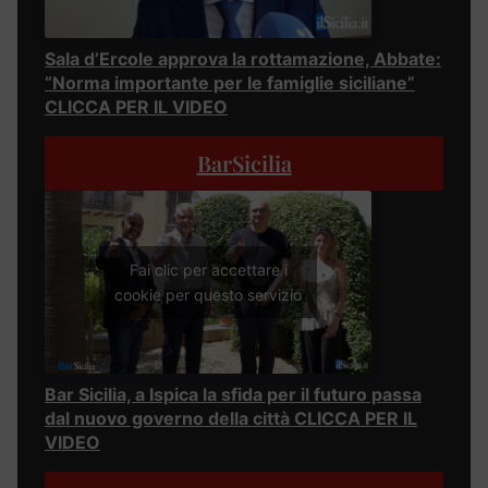
Sala d’Ercole approva la rottamazione, Abbate:
“Norma importante per le famiglie siciliane”
CLICCA PER IL VIDEO
BarSicilia
Fai clic per accettare i
cookie per questo servizio
Bar Sicilia, a Ispica la sfida per il futuro passa
dal nuovo governo della città CLICCA PER IL
VIDEO