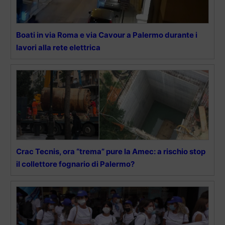
Boati in via Roma e via Cavour a Palermo durante i
lavori alla rete elettrica
Crac Tecnis, ora “trema” pure la Amec: a rischio stop
il collettore fognario di Palermo?