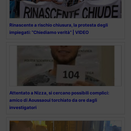
Rinascente a rischio chiusura, la protesta degli
impiegati: “Chiediamo verità” | VIDEO
Attentato a Nizza, si cercano possibili complici:
amico di Aoussaoui torchiato da ore dagli
investigatori