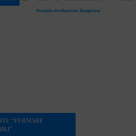
Fondato da Maurizio Scaglione
TI: “FERMARE
ILI”