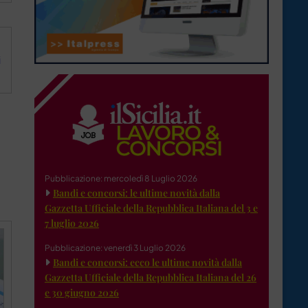
i
Pubblicazione: mercoledì 8 Luglio 2026
Bandi e concorsi: le ultime novità dalla
Gazzetta Ufficiale della Repubblica Italiana del 3 e
7 luglio 2026
Pubblicazione: venerdì 3 Luglio 2026
Bandi e concorsi: ecco le ultime novità dalla
Gazzetta Ufficiale della Repubblica Italiana del 26
e 30 giugno 2026