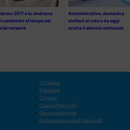
lermo 2017 e la sindrome
Amministrative, domenica
l candidato al tempo dei
siciliani al voto e da oggi
cial network
scatta il silenzio elettorale
Chi siamo
Pubblicità
Contatti
Cookie Policy (UE)
Disconoscimento
Dichiarazione sulla Privacy (UE)