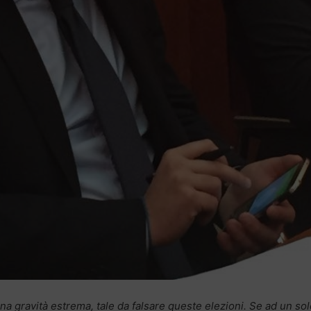
a gravità estrema, tale da falsare queste elezioni. Se ad un sol