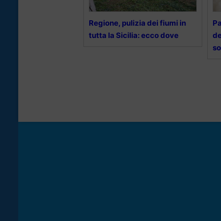
Regione, pulizia dei fiumi in
Pa
tutta la Sicilia: ecco dove
de
so