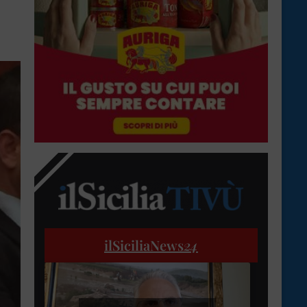
ilSiciliaNews
24