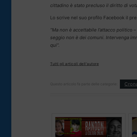
cittadino è stato precluso il diritto di vo
Lo scrive nel suo profilo Facebook il pr
“Ma non è accettabile l’attacco politic
o –
seggio non è dei comuni. Intervenga imm
qui”.
Tutti gli articoli dell'autore
Cron
Questo articolo fa parte delle categorie: