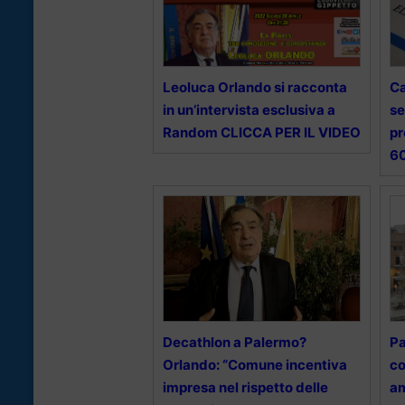
Leoluca Orlando si racconta
Ca
in un’intervista esclusiva a
se
Random CLICCA PER IL VIDEO
pr
6
Decathlon a Palermo?
Pa
Orlando: “Comune incentiva
co
impresa nel rispetto delle
am