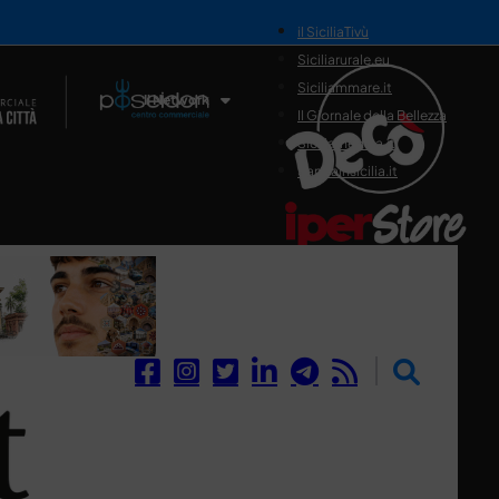
il SiciliaTivù
Siciliarurale.eu
Siciliammare.it
Il Network
Il Giornale della Bellezza
Siciliamedica.it
Sanitainsicilia.it