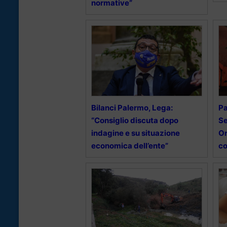
normative”
Bilanci Palermo, Lega:
Pa
“Consiglio discuta dopo
Se
indagine e su situazione
Or
economica dell’ente”
co