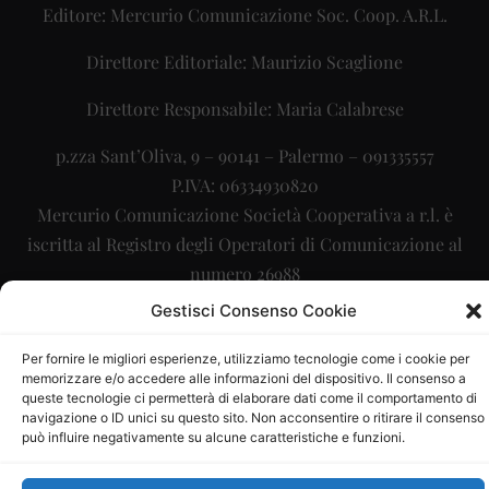
Editore: Mercurio Comunicazione Soc. Coop. A.R.L.
Direttore Editoriale: Maurizio Scaglione
Direttore Responsabile: Maria Calabrese
p.zza Sant’Oliva, 9 – 90141 – Palermo – 091335557
P.IVA: 06334930820
Mercurio Comunicazione Società Cooperativa a r.l. è
iscritta al Registro degli Operatori di Comunicazione al
numero 26988
Gestisci Consenso Cookie
Sito gestito da
La Digitale srl
–
info@ladigitale.it
Per fornire le migliori esperienze, utilizziamo tecnologie come i cookie per
memorizzare e/o accedere alle informazioni del dispositivo. Il consenso a
queste tecnologie ci permetterà di elaborare dati come il comportamento di
navigazione o ID unici su questo sito. Non acconsentire o ritirare il consenso
può influire negativamente su alcune caratteristiche e funzioni.