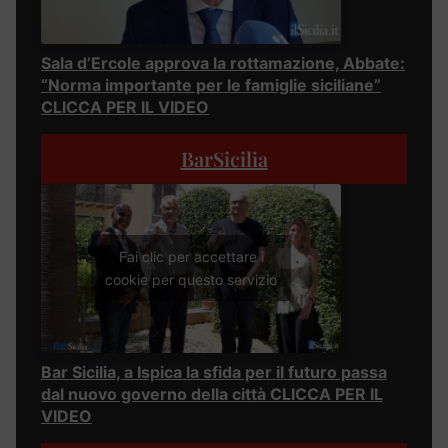
Sala d’Ercole approva la rottamazione, Abbate:
“Norma importante per le famiglie siciliane”
CLICCA PER IL VIDEO
BarSicilia
Fai clic per accettare i
cookie per questo servizio
Bar Sicilia, a Ispica la sfida per il futuro passa
dal nuovo governo della città CLICCA PER IL
VIDEO