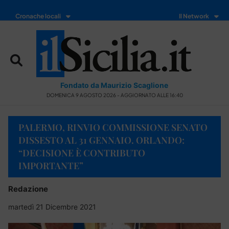
Cronache locali
Il Network
Fondato da Maurizio Scaglione
DOMENICA 9 AGOSTO 2026 - AGGIORNATO ALLE 16:40
PALERMO, RINVIO COMMISSIONE SENATO
DISSESTO AL 31 GENNAIO. ORLANDO:
“DECISIONE È CONTRIBUTO
IMPORTANTE”
Redazione
martedì 21 Dicembre 2021