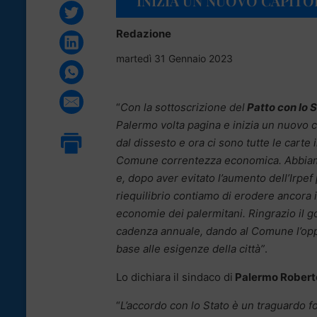
“INIZIA UN NUOVO CAPITO
Redazione
martedì 31 Gennaio 2023
“
Con la sottoscrizione del
Patto con lo 
Palermo volta pagina e inizia un nuovo ca
dal dissesto e ora ci sono tutte le carte i
Comune correntezza economica. Abbiamo 
e, dopo aver evitato l’aumento dell’Irpef
riequilibrio contiamo di erodere ancora i
economie dei palermitani. Ringrazio il g
cadenza annuale, dando al Comune l’oppor
base alle esigenze della città”
.
Lo dichiara il sindaco di
Palermo Robert
“
L’accordo con lo Stato è un traguardo f