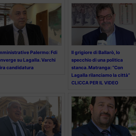
ministrative Palermo: Fdi
Il grigiore di Ballarò, lo
nverge su Lagalla. Varchi
specchio di una politica
tira candidatura
stanca. Matranga: “Con
Lagalla rilanciamo la città”
CLICCA PER IL VIDEO