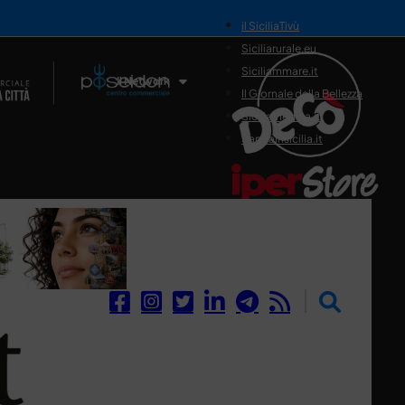
il SiciliaTivù
Siciliarurale.eu
Siciliammare.it
Il Network
Il Giornale della Bellezza
Siciliamedica.it
Sanitainsicilia.it