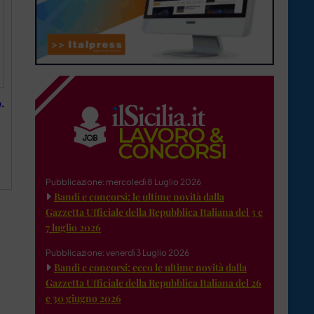
.
Pubblicazione: mercoledì 8 Luglio 2026
Bandi e concorsi: le ultime novità dalla
Gazzetta Ufficiale della Repubblica Italiana del 3 e
7 luglio 2026
Pubblicazione: venerdì 3 Luglio 2026
Bandi e concorsi: ecco le ultime novità dalla
Gazzetta Ufficiale della Repubblica Italiana del 26
e 30 giugno 2026