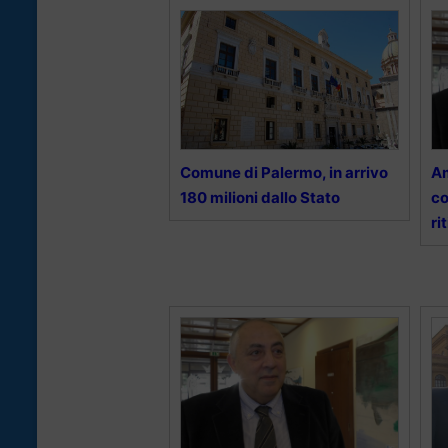
Comune di Palermo, in arrivo
Am
180 milioni dallo Stato
co
ri