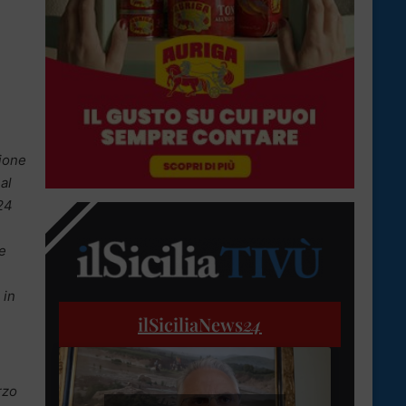
zione
al
24
le
 in
ilSiciliaNews
24
rzo