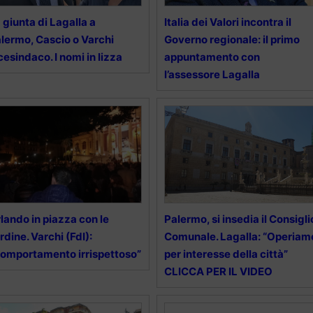
 giunta di Lagalla a
Italia dei Valori incontra il
lermo, Cascio o Varchi
Governo regionale: il primo
cesindaco. I nomi in lizza
appuntamento con
l’assessore Lagalla
lando in piazza con le
Palermo, si insedia il Consigli
rdine. Varchi (FdI):
Comunale. Lagalla: “Operiam
omportamento irrispettoso”
per interesse della città”
CLICCA PER IL VIDEO