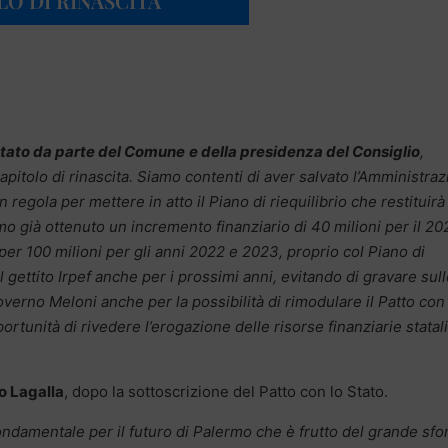
LO DI RINASCITA”
Stato da parte del Comune
e della presidenza del Consiglio
,
pitolo di rinascita. Siamo contenti di aver salvato l’Amministra
n regola per mettere in atto il Piano di riequilibrio che restituirà 
già ottenuto un incremento finanziario di 40 milioni per il 20
 per 100 milioni per gli anni 2022 e 2023, proprio col Piano di
l gettito Irpef anche per i prossimi anni, evitando di gravare sul
overno Meloni anche per la possibilità di rimodulare il Patto con
tunità di rivedere l’erogazione delle risorse finanziarie statali
o Lagalla
, dopo la sottoscrizione del Patto con lo Stato.
ondamentale per il futuro di Palermo che è frutto del grande sfo