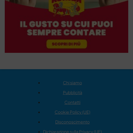
Chi siamo
Pubblicità
Contatti
Cookie Policy (UE)
Disconoscimento
Dichiarazione sulla Privacy (UE)