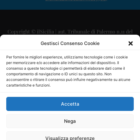
Copyright © ilSicilia | aut. Tribunale di Palermo n.11 del
29/09/2015
Gestisci Consenso Cookie
Editore: Mercurio Comunicazione Soc. Coop. A.R.L.
Per fornire le migliori esperienze, utilizziamo tecnologie come i cookie
per memorizzare e/o accedere alle informazioni del dispositivo. Il
Direttore Editoriale: Maurizio Scaglione
consenso a queste tecnologie ci permetterà di elaborare dati come il
comportamento di navigazione o ID unici su questo sito. Non
Direttore Responsabile: Maria Calabrese
acconsentire o ritirare il consenso può influire negativamente su alcune
caratteristiche e funzioni.
p.zza Sant’Oliva, 9 – 90141 – Palermo – 091335557
P.IVA: 06334930820
Accetta
Mercurio Comunicazione Società Cooperativa a r.l. è
iscritta al Registro degli Operatori di Comunicazione al
Nega
numero 26988
Visualizza preferenze