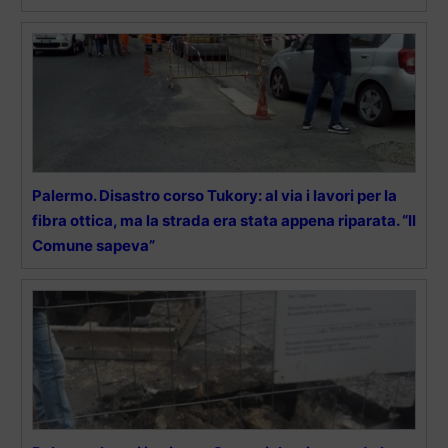
Palermo. Disastro corso Tukory: al via i lavori per la
fibra ottica, ma la strada era stata appena riparata. “Il
Comune sapeva”