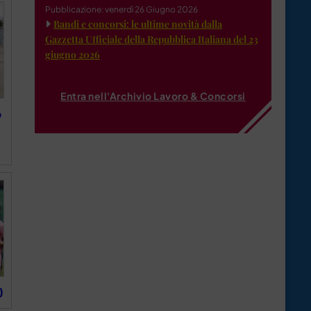
Pubblicazione: venerdì 26 Giugno 2026
Bandi e concorsi: le ultime novità dalla
Gazzetta Ufficiale della Repubblica Italiana del 23
giugno 2026
Entra nell'Archivio Lavoro & Concorsi
o
)