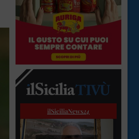
ilSiciliaNews
24