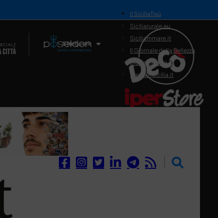
il SiciliaTivù
Siciliarurale.eu
Siciliammare.it
Il Network
Il Giornale della Bellezza
Siciliamedica.it
Sanitainsicilia.it