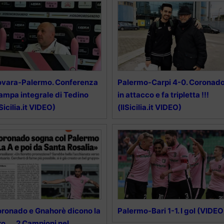
vara-Palermo. Conferenza
Palermo-Carpi 4-0. Coronad
ampa integrale di Tedino
in attacco e fa tripletta !!!
lSicilia.it VIDEO)
(IlSicilia.it VIDEO)
ronado e Gnahorè dicono la
Palermo-Bari 1-1. I gol (VIDEO
ro …. 2 Campioni nel