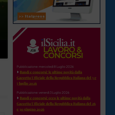
Pubblicazione: mercoledì 8 Luglio 2026
Bandi e concorsi: le ultime novità dalla
Gazzetta Ufficiale della Repubblica Italiana del 3 e
7 luglio 2026
Pubblicazione: venerdì 3 Luglio 2026
Bandi e concorsi: ecco le ultime novità dalla
Gazzetta Ufficiale della Repubblica Italiana del 26
e 30 giugno 2026