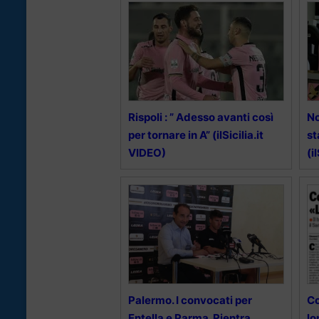
Rispoli : ” Adesso avanti così
No
per tornare in A” (ilSicilia.it
st
VIDEO)
(i
Palermo. I convocati per
Co
Entella e Parma. Rientra
lo