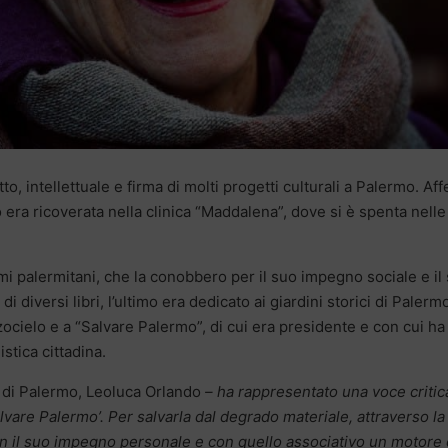
tto, intellettuale e firma di molti progetti culturali a Palermo. Aff
 era ricoverata nella clinica “Maddalena”, dove si è spenta nelle
i palermitani, che la conobbero per il suo impegno sociale e il
i diversi libri, l’ultimo era dedicato ai giardini storici di Palermo.
cielo e a “Salvare Palermo”, di cui era presidente e con cui ha
stica cittadina.
di Palermo, Leoluca Orlando
– ha rappresentato una voce critic
lvare Palermo’. Per salvarla dal degrado materiale, attraverso la
con il suo impegno personale e con quello associativo un motore 