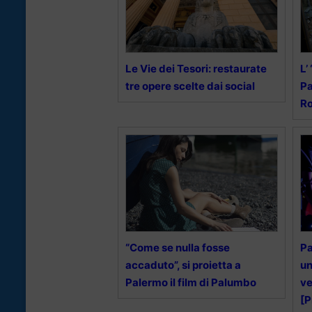
Le Vie dei Tesori: restaurate
L’
tre opere scelte dai social
Pa
Ro
“Come se nulla fosse
Pa
accaduto”, si proietta a
un
Palermo il film di Palumbo
ve
[