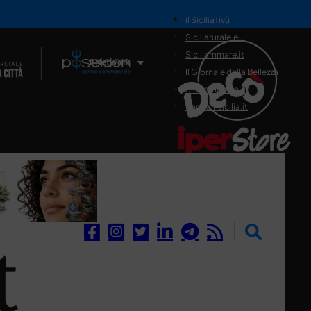
il SiciliaTivù
Siciliarurale.eu
Siciliammare.it
Il Network
Il Giornale della Bellezza
Siciliamedica.it
Sanitainsicilia.it