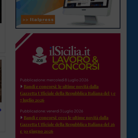
Pubblicazione: mercoledì 8 Luglio 2026
Bandi e concorsi: le ultime novità dalla
Gazzetta Ufficiale della Repubblica Italiana del 3 e
7 luglio 2026
o
Pubblicazione: venerdì 3 Luglio 2026
Bandi e concorsi: ecco le ultime novità dalla
Gazzetta Ufficiale della Repubblica Italiana del 26
e 30 giugno 2026