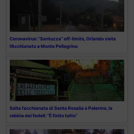
Coronavirus: “Santuzza” off-limits, Orlando vieta
l’Acchianata a Monte Pellegrino
Salta l’acchianata di Santa Rosalia a Palermo, la
rabbia dei fedeli: “È finito tutto”