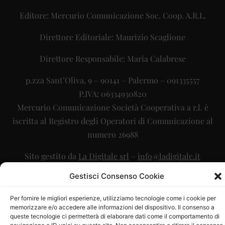
Editore: Mercurio Comunicazione Soc. Coop. A.R.L.
Direttore Editoriale: Maurizio Scaglione
Direttore Responsabile: Maria Calabrese
p.zza Sant’Oliva, 9 – 90141 – Palermo – 091335557
P.IVA: 06334930820
Mercurio Comunicazione Società Cooperativa a r.l. è
iscritta al Registro degli Operatori di Comunicazione al
numero 26988
Sito gestito da
La Digitale srl
–
info@ladigitale.it
Gestisci Consenso Cookie
Per fornire le migliori esperienze, utilizziamo tecnologie come i cookie per
memorizzare e/o accedere alle informazioni del dispositivo. Il consenso a
queste tecnologie ci permetterà di elaborare dati come il comportamento di