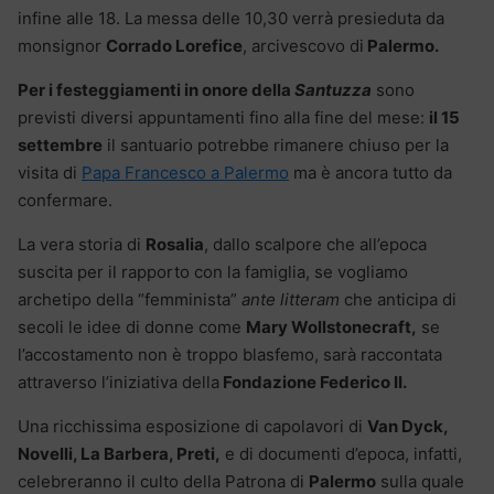
infine alle 18. La messa delle 10,30 verrà presieduta da
monsignor
Corrado Lorefice
, arcivescovo di
Palermo.
Per i festeggiamenti in onore della
Santuzza
sono
previsti diversi appuntamenti fino alla fine del mese:
il 15
settembre
il santuario potrebbe rimanere chiuso per la
visita di
Papa Francesco a Palermo
ma è ancora tutto da
confermare.
La vera storia di
Rosalia
, dallo scalpore che all’epoca
suscita per il rapporto con la famiglia, se vogliamo
archetipo della “femminista”
ante litteram
che anticipa di
secoli le idee di donne come
Mary Wollstonecraft,
se
l’accostamento non è troppo blasfemo, sarà raccontata
attraverso l’iniziativa della
Fondazione Federico II.
Una ricchissima esposizione di capolavori di
Van Dyck,
Novelli, La Barbera, Preti,
e di documenti d’epoca, infatti,
celebreranno il culto della Patrona di
Palermo
sulla quale