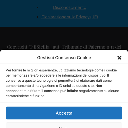
Disconoscimento
Dichiarazione sulla Privacy (UE)
Copyright © ilSicilia | aut. Tribunale di Palermo n.11 del
29/09/2015
Gestisci Consenso Cookie
Editore: Mercurio Comunicazione Soc. Coop. A.R.L.
Per fornire le migliori esperienze, utilizziamo tecnologie come i cookie
per memorizzare e/o accedere alle informazioni del dispositivo. Il
Direttore Editoriale: Maurizio Scaglione
consenso a queste tecnologie ci permetterà di elaborare dati come il
comportamento di navigazione o ID unici su questo sito. Non
Direttore Responsabile: Maria Calabrese
acconsentire o ritirare il consenso può influire negativamente su alcune
caratteristiche e funzioni.
p.zza Sant’Oliva, 9 – 90141 – Palermo – 091335557
P.IVA: 06334930820
Accetta
Mercurio Comunicazione Società Cooperativa a r.l. è
iscritta al Registro degli Operatori di Comunicazione al