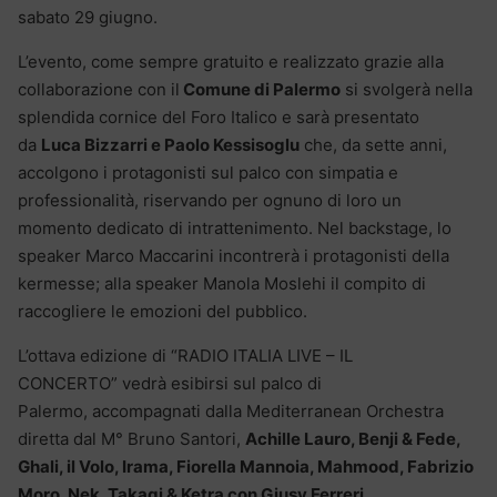
sabato 29 giugno.
L’evento, come sempre gratuito e realizzato grazie alla
collaborazione con il
Comune di Palermo
si svolgerà nella
splendida cornice del Foro Italico e sarà presentato
da
Luca Bizzarri e Paolo Kessisoglu
che, da sette anni,
accolgono i protagonisti sul palco con simpatia e
professionalità, riservando per ognuno di loro un
momento dedicato di intrattenimento. Nel backstage, lo
speaker Marco Maccarini incontrerà i protagonisti della
kermesse; alla speaker Manola Moslehi il compito di
raccogliere le emozioni del pubblico.
L’ottava edizione di “RADIO ITALIA LIVE – IL
CONCERTO” vedrà esibirsi sul palco di
Palermo, accompagnati dalla Mediterranean Orchestra
diretta dal M° Bruno Santori,
Achille Lauro, Benji & Fede,
Ghali, il Volo, Irama, Fiorella Mannoia, Mahmood, Fabrizio
Moro, Nek, Takagi & Ketra con Giusy Ferreri,