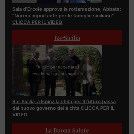
Sala d’Ercole approva la rottamazione, Abbate:
“Norma importante per le famiglie siciliane”
CLICCA PER IL VIDEO
BarSicilia
Fai clic per accettare i
cookie per questo servizio
Bar Sicilia, a Ispica la sfida per il futuro passa
dal nuovo governo della città CLICCA PER IL
VIDEO
La Buona Salute