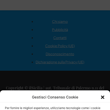
Chi siamo
Pubblicità
Contatti
Cookie Policy (UE)
Disconoscimento
Dichiarazione sulla Privacy (UE)
Copyright © ilSicilia | aut. Tribunale di Palermo n.11 del
29/09/2015
Gestisci Consenso Cookie
Editore: Mercurio Comunicazione Soc. Coop. A.R.L.
Per fornire le migliori esperienze, utilizziamo tecnologie come i cookie