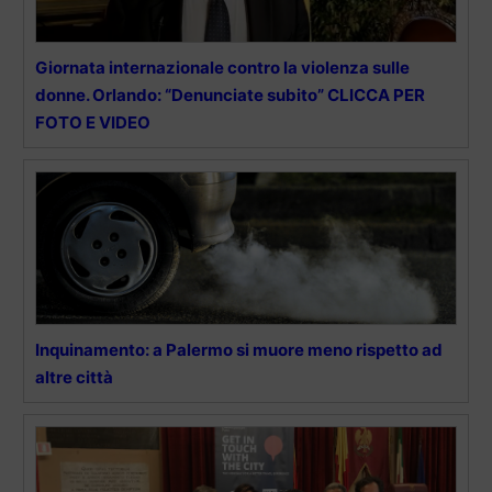
Giornata internazionale contro la violenza sulle
donne. Orlando: “Denunciate subito” CLICCA PER
FOTO E VIDEO
Inquinamento: a Palermo si muore meno rispetto ad
altre città