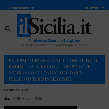
Cronache locali
Il Network
Fondato da Maurizio Scaglione
DOMENICA 9 AGOSTO 2026 - AGGIORNATO ALLE 16:40
PALERMO: PRESENTATO IL CONCERTO DI
RADIO ITALIA, ECCO GLI ARTISTI CHE
SALIRANNO SUL PALCO DEL FORO
ITALICO | VIDEO INTERVISTE
Veronica Gioè
giovedì 16 Maggio 2019