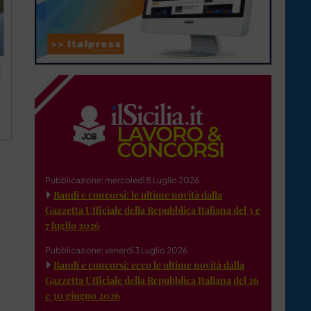
l
Pubblicazione: mercoledì 8 Luglio 2026
Bandi e concorsi: le ultime novità dalla
Gazzetta Ufficiale della Repubblica Italiana del 3 e
7 luglio 2026
Pubblicazione: venerdì 3 Luglio 2026
Bandi e concorsi: ecco le ultime novità dalla
Gazzetta Ufficiale della Repubblica Italiana del 26
e 30 giugno 2026