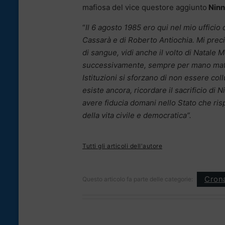
mafiosa del vice questore aggiunto
Ninn
“
Il 6 agosto 1985 ero qui nel mio ufficio
Cassarà e di Roberto Antiochia. Mi precip
di sangue, vidi anche il volto di Natale 
successivamente, sempre per mano mafio
Istituzioni si sforzano di non essere col
esiste ancora, ricordare il sacrificio d
avere fiducia domani nello Stato che risp
della vita civile e democratica”.
Tutti gli articoli dell'autore
Cron
Questo articolo fa parte delle categorie: