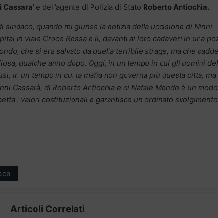
i Cassara’
e dell’agente di Polizia di Stato
Roberto Antiochia.
 di sindaco, quando mi giunse la notizia della uccisione di Ninni
itai in viale Croce Rossa e lì, davanti ai loro cadaveri in una po
Mondo, che si era salvato da quella terribile strage, ma che cadd
sa, qualche anno dopo. Oggi, in un tempo in cui gli uomini del
lusi, in un tempo in cui la mafia non governa più questa città, ma
i Ninni Cassarà, di Roberto Antiochia e di Natale Mondo è un modo
etta i valori costituzionali e garantisce un ordinato svolgimento
aca
Articoli Correlati