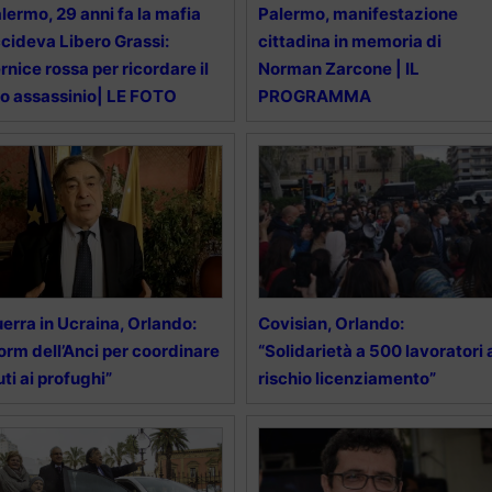
lermo, 29 anni fa la mafia
Palermo, manifestazione
cideva Libero Grassi:
cittadina in memoria di
rnice rossa per ricordare il
Norman Zarcone | IL
o assassinio| LE FOTO
PROGRAMMA
erra in Ucraina, Orlando:
Covisian, Orlando:
orm dell’Anci per coordinare
“Solidarietà a 500 lavoratori 
uti ai profughi”
rischio licenziamento”