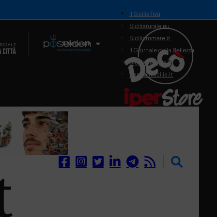
il SiciliaTivù
Siciliarurale.eu
Siciliammare.it
Il Network
Il Giornale della Bellezza
Siciliamedica.it
Sanitainsicilia.it