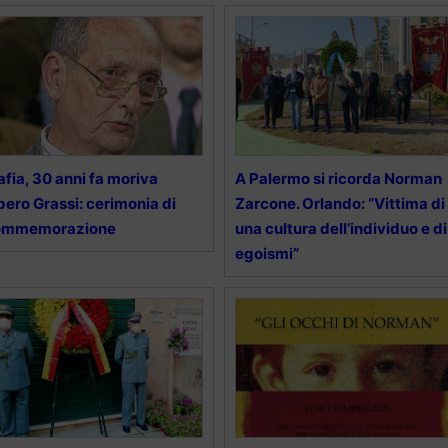
fia, 30 anni fa moriva
A Palermo si ricorda Norman
bero Grassi: cerimonia di
Zarcone. Orlando: “Vittima di
ommemorazione
una cultura dell’individuo e di
egoismi”