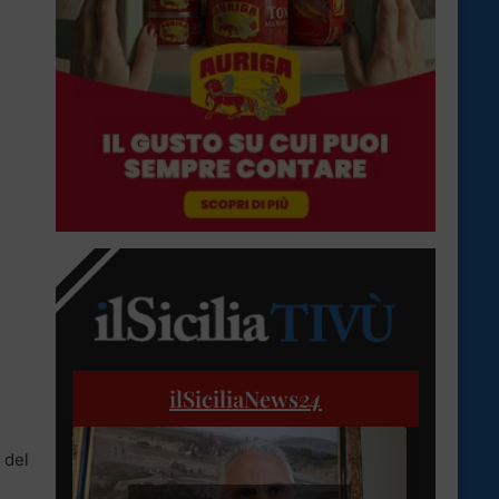
ilSiciliaNews
24
 del