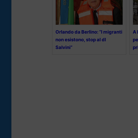
Orlando da Berlino: “I migranti
A 
non esistono, stop al dl
pe
Salvini”
pr