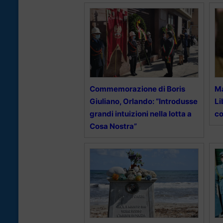
Commemorazione di Boris
Ma
Giuliano, Orlando: “Introdusse
Li
grandi intuizioni nella lotta a
c
Cosa Nostra”