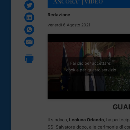
ANCORA” | VIDEO
Redazione
venerdì 6 Agosto 2021
Fai clic per accettare i
cookie per questo servizio
GUAR
Il sindaco,
Leoluca Orlando
, ha partecip
SS. Salvatore dopo, alle cerimonie di