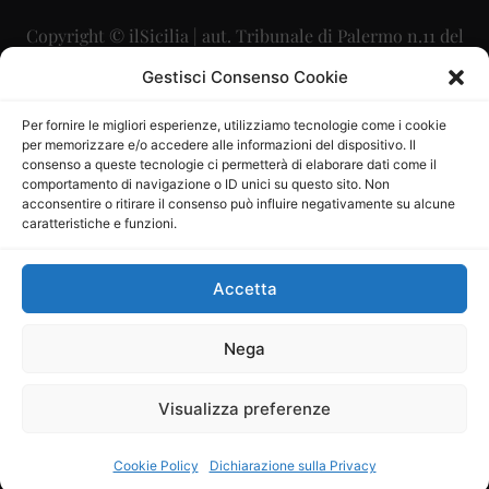
Copyright © ilSicilia | aut. Tribunale di Palermo n.11 del
29/09/2015
Gestisci Consenso Cookie
Editore: Mercurio Comunicazione Soc. Coop. A.R.L.
Per fornire le migliori esperienze, utilizziamo tecnologie come i cookie
per memorizzare e/o accedere alle informazioni del dispositivo. Il
Direttore Editoriale: Maurizio Scaglione
consenso a queste tecnologie ci permetterà di elaborare dati come il
comportamento di navigazione o ID unici su questo sito. Non
Direttore Responsabile: Maria Calabrese
acconsentire o ritirare il consenso può influire negativamente su alcune
caratteristiche e funzioni.
p.zza Sant’Oliva, 9 – 90141 – Palermo – 091335557
P.IVA: 06334930820
Accetta
Mercurio Comunicazione Società Cooperativa a r.l. è
iscritta al Registro degli Operatori di Comunicazione al
Nega
numero 26988
Visualizza preferenze
Sito gestito da
La Digitale srl
–
info@ladigitale.it
Cookie Policy
Dichiarazione sulla Privacy