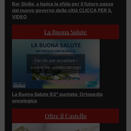
Bar Sicilia, a Ispica la sfida per il futuro passa
dal nuovo governo della città CLICCA PER IL
VIDEO
La Buona Salute
Fai clic per accettare i
cookie per questo servizio
La Buona Salute 63° puntata: Ortopedia
oncologica
Oltre il Castello