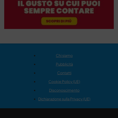
Chi siamo
Pubblicità
Contatti
Cookie Policy (UE)
Disconoscimento
Dichiarazione sulla Privacy (UE)