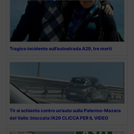
Tragico incidente sull’autostrada A29, tre morti
Tir si schianta contro un’auto sulla Palermo-Mazara
del Vallo: bloccata l’A29 CLICCA PER IL VIDEO