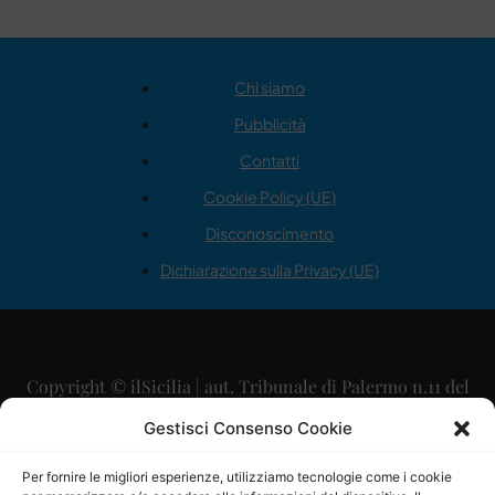
Chi siamo
Pubblicità
Contatti
Cookie Policy (UE)
Disconoscimento
Dichiarazione sulla Privacy (UE)
Copyright © ilSicilia | aut. Tribunale di Palermo n.11 del
29/09/2015
Gestisci Consenso Cookie
Editore: Mercurio Comunicazione Soc. Coop. A.R.L.
Per fornire le migliori esperienze, utilizziamo tecnologie come i cookie