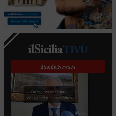
ilSiciliaNews
24
Fai clic per accettare i
cookie per questo servizio