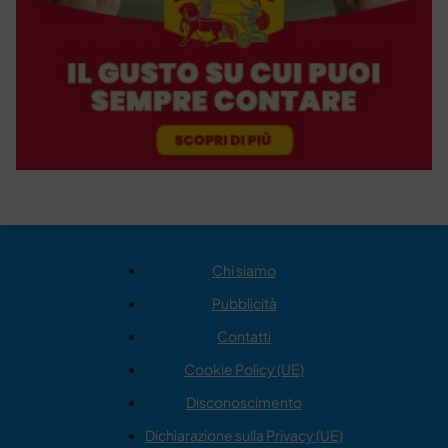
Chi siamo
Pubblicità
Contatti
Cookie Policy (UE)
Disconoscimento
Dichiarazione sulla Privacy (UE)