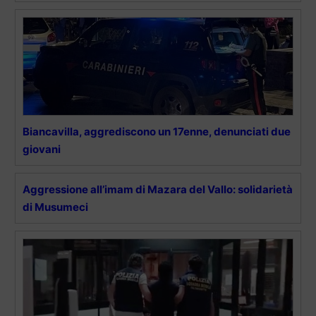
Biancavilla, aggrediscono un 17enne, denunciati due
giovani
Aggressione all’imam di Mazara del Vallo: solidarietà
di Musumeci