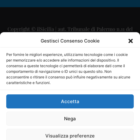
Copyright © ilSicilia | aut. Tribunale di Palermo n.11 del
29/09/2015
Gestisci Consenso Cookie
Editore: Mercurio Comunicazione Soc. Coop. A.R.L.
Per fornire le migliori esperienze, utilizziamo tecnologie come i cookie
per memorizzare e/o accedere alle informazioni del dispositivo. Il
Direttore Editoriale: Maurizio Scaglione
consenso a queste tecnologie ci permetterà di elaborare dati come il
comportamento di navigazione o ID unici su questo sito. Non
Direttore Responsabile: Maria Calabrese
acconsentire o ritirare il consenso può influire negativamente su alcune
caratteristiche e funzioni.
p.zza Sant’Oliva, 9 – 90141 – Palermo – 091335557
P.IVA: 06334930820
Accetta
Mercurio Comunicazione Società Cooperativa a r.l. è
iscritta al Registro degli Operatori di Comunicazione al
Nega
numero 26988
Visualizza preferenze
Sito gestito da
La Digitale srl
–
info@ladigitale.it