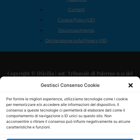
Contatti
Cookie Policy (UE)
Disconoscimento
Dichiarazione sulla Privacy (UE)
Copyright © ilSicilia | aut. Tribunale di Palermo n.11 del
29/09/2015
Gestisci Consenso Cookie
Editore: Mercurio Comunicazione Soc. Coop. A.R.L.
Per fornire le migliori esperienze, utilizziamo tecnologie come i cookie
per memorizzare e/o accedere alle informazioni del dispositivo. Il
Direttore Editoriale: Maurizio Scaglione
consenso a queste tecnologie ci permetterà di elaborare dati come il
comportamento di navigazione o ID unici su questo sito. Non
Direttore Responsabile: Maria Calabrese
acconsentire o ritirare il consenso può influire negativamente su alcune
caratteristiche e funzioni.
p.zza Sant’Oliva, 9 – 90141 – Palermo – 091335557