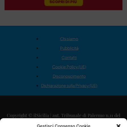
Chi siamo
Pubblicità
Contatti
Cookie Policy (UE)
Disconoscimento
Dichiarazione sulla Privacy (UE)
Copyright © ilSicilia | aut. Tribunale di Palermo n.11 del
29/09/2015
Gestisci Consenso Cookie