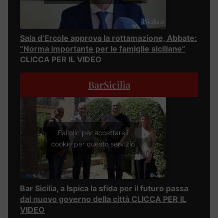
Sala d’Ercole approva la rottamazione, Abbate:
“Norma importante per le famiglie siciliane”
CLICCA PER IL VIDEO
BarSicilia
Fai clic per accettare i
cookie per questo servizio
Bar Sicilia, a Ispica la sfida per il futuro passa
dal nuovo governo della città CLICCA PER IL
VIDEO