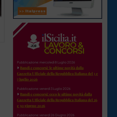
Pubblicazione: mercoledì 8 Luglio 2026
Bandi e concorsi: le ultime novità dalla
Gazzetta Ufficiale della Repubblica Italiana del 3 e
7 luglio 2026
Pubblicazione: venerdì 3 Luglio 2026
Bandi e concorsi: ecco le ultime novità dalla
Gazzetta Ufficiale della Repubblica Italiana del 26
e 30 giugno 2026
Pubblicazione: venerdì 26 Giugno 2026