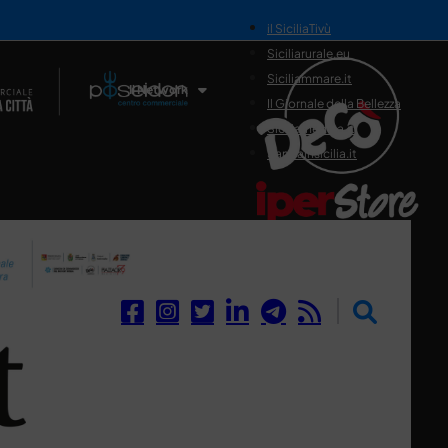
il SiciliaTivù
Siciliarurale.eu
Siciliammare.it
Il Network
Il Giornale della Bellezza
Siciliamedica.it
Sanitainsicilia.it