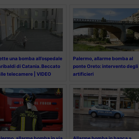
tte una bomba all’ospedale
Palermo, allarme bomba al
ribaldi di Catania. Beccato
ponte Oreto: intervento degli
lle telecamere | VIDEO
artificieri
lermo, allarme bomba in via
Allarme bomba in banca a