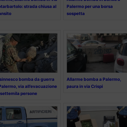
tarbartolo: strada chiusa al
Palermo per una borsa
ansito
sospetta
sinnesco bomba da guerra
Allarme bomba a Palermo,
Palermo, via all’evacuazione
paura in via Crispi
 settemila persone