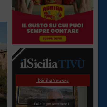
ilSiciliaNews
24
Fai clic per accettare i