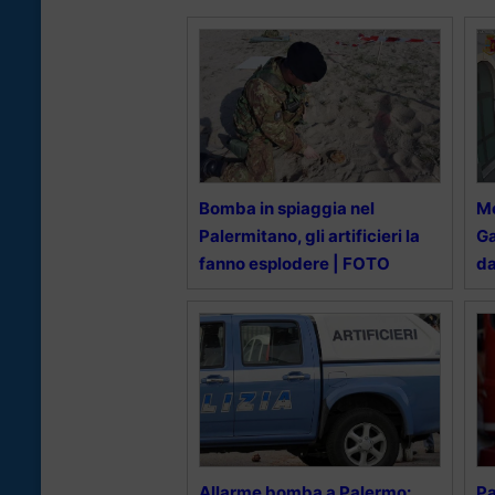
Bomba in spiaggia nel
Me
Palermitano, gli artificieri la
Ga
fanno esplodere | FOTO
da
Allarme bomba a Palermo:
Pa