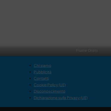
Fiume Oreto
Chi siamo
Pubblicità
Contatti
Cookie Policy (UE)
Disconoscimento
Dichiarazione sulla Privacy (UE)