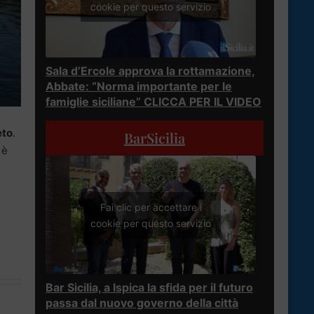
cookie per questo servizio
Sala d’Ercole approva la rottamazione,
Abbate: “Norma importante per le
famiglie siciliane” CLICCA PER IL VIDEO
eto
.
BarSicilia
 è
Fai clic per accettare i
cookie per questo servizio
Bar Sicilia, a Ispica la sfida per il futuro
passa dal nuovo governo della città