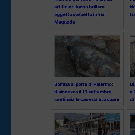
artificieri fanno brillare
No
oggetto sospetto in via
tr
Maqueda
Bomba al porto di Palermo:
Di
disinnesco il 13 settembre,
a 
centinaia le case da evacuare
di