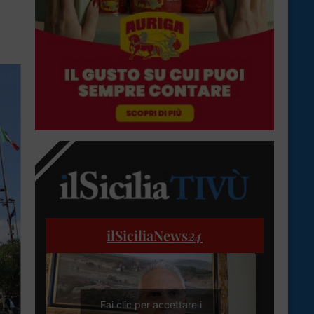
ilSiciliaNews
24
Fai clic per accettare i