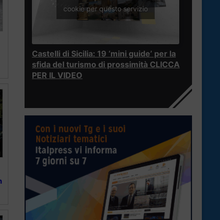
cookie per questo servizio
Castelli di Sicilia: 19 ‘mini guide’ per la
sfida del turismo di prossimità CLICCA
PER IL VIDEO
n