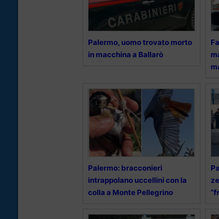
Palermo, uomo trovato morto
Fa
in macchina a Ballarò
ma
ma
Palermo: bracconieri
Pa
intrappolano uccellini con la
ze
colla a Monte Pellegrino
“f