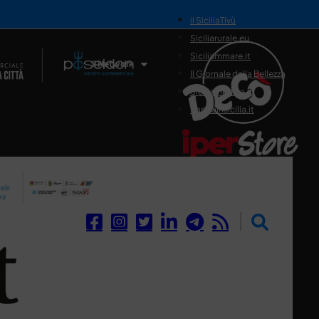
il SiciliaTivù
Siciliarurale.eu
Siciliammare.it
Il Network
Il Giornale della Bellezza
Siciliamedica.it
Sanitainsicilia.it