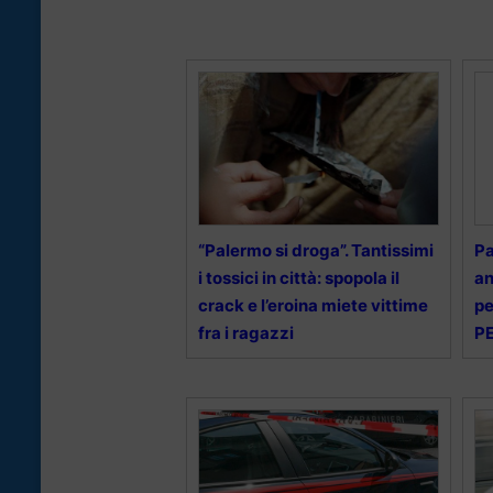
“Palermo si droga”. Tantissimi
Pa
i tossici in città: spopola il
an
crack e l’eroina miete vittime
pe
fra i ragazzi
PE