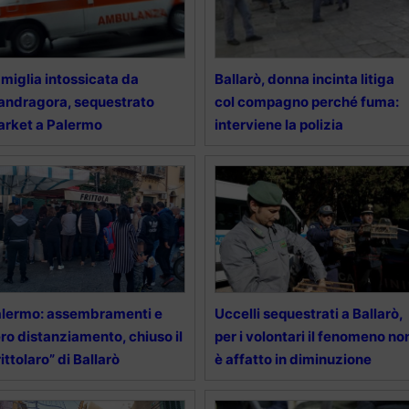
miglia intossicata da
Ballarò, donna incinta litiga
ndragora, sequestrato
col compagno perché fuma:
rket a Palermo
interviene la polizia
lermo: assembramenti e
Uccelli sequestrati a Ballarò,
ro distanziamento, chiuso il
per i volontari il fenomeno no
rittolaro” di Ballarò
è affatto in diminuzione