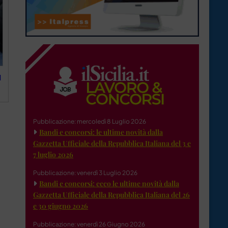
l
Pubblicazione: mercoledì 8 Luglio 2026
Bandi e concorsi: le ultime novità dalla
Gazzetta Ufficiale della Repubblica Italiana del 3 e
7 luglio 2026
Pubblicazione: venerdì 3 Luglio 2026
Bandi e concorsi: ecco le ultime novità dalla
Gazzetta Ufficiale della Repubblica Italiana del 26
e 30 giugno 2026
Pubblicazione: venerdì 26 Giugno 2026