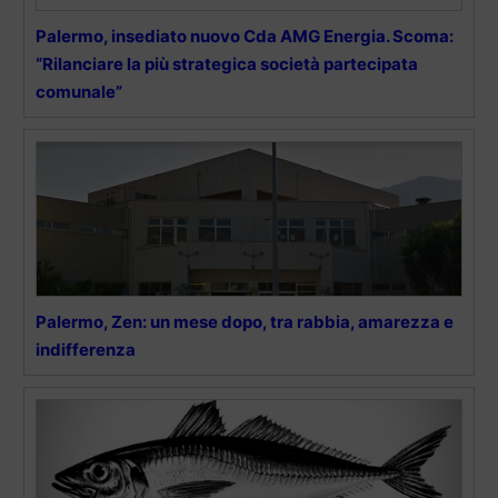
Palermo, insediato nuovo Cda AMG Energia. Scoma:
“Rilanciare la più strategica società partecipata
comunale”
Palermo, Zen: un mese dopo, tra rabbia, amarezza e
indifferenza