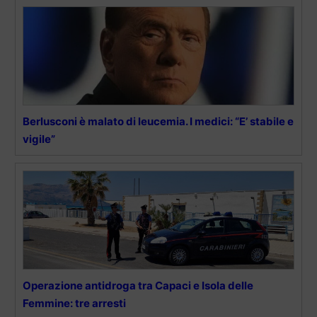
Berlusconi è malato di leucemia. I medici: “E’ stabile e
vigile”
Operazione antidroga tra Capaci e Isola delle
Femmine: tre arresti