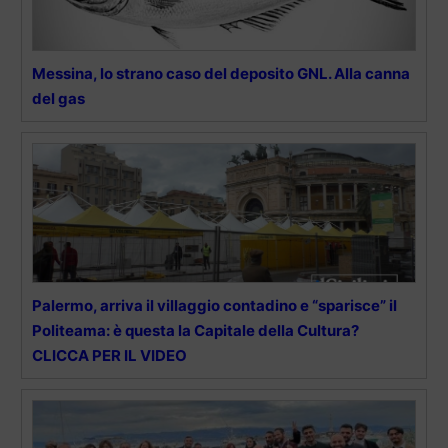
Messina, lo strano caso del deposito GNL. Alla canna
del gas
Palermo, arriva il villaggio contadino e “sparisce” il
Politeama: è questa la Capitale della Cultura?
CLICCA PER IL VIDEO