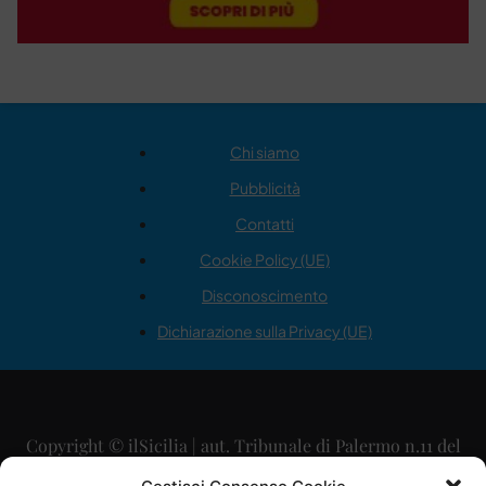
Chi siamo
Pubblicità
Contatti
Cookie Policy (UE)
Disconoscimento
Dichiarazione sulla Privacy (UE)
Copyright © ilSicilia | aut. Tribunale di Palermo n.11 del
29/09/2015