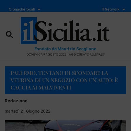
Cronache locali
Il Network
Fondato da Maurizio Scaglione
DOMENICA 9 AGOSTO 2026 - AGGIORNATO ALLE 19:07
PALERMO, TENTANO DI SFONDARE LA
VETRINA DI UN NEGOZIO CON UN’AUTO: È
CACCIA AI MALVIVENTI
Redazione
martedì 21 Giugno 2022