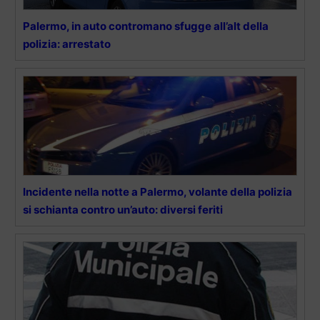
Palermo, in auto contromano sfugge all’alt della
polizia: arrestato
Incidente nella notte a Palermo, volante della polizia
si schianta contro un’auto: diversi feriti