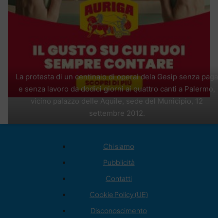
La protesta di un centinaio di operai dela Gesip senza paga
e senza lavoro da dodici giorni ai quattro canti a Palermo,
vicino palazzo delle Aquile, sede del Municipio, 12
settembre 2012.
Chi siamo
Pubblicità
Contatti
Cookie Policy (UE)
Disconoscimento