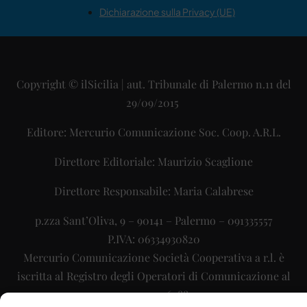
Dichiarazione sulla Privacy (UE)
Copyright © ilSicilia | aut. Tribunale di Palermo n.11 del
29/09/2015
Editore: Mercurio Comunicazione Soc. Coop. A.R.L.
Direttore Editoriale: Maurizio Scaglione
Direttore Responsabile: Maria Calabrese
p.zza Sant’Oliva, 9 – 90141 – Palermo – 091335557
P.IVA: 06334930820
Mercurio Comunicazione Società Cooperativa a r.l. è
iscritta al Registro degli Operatori di Comunicazione al
numero 26988