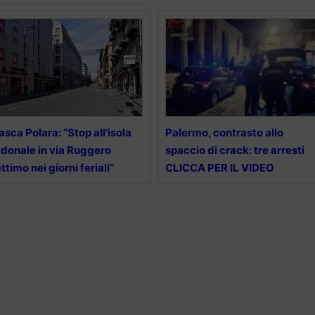
asca Polara: “Stop all’isola
Palermo, contrasto allo
donale in via Ruggero
spaccio di crack: tre arresti
ttimo nei giorni feriali”
CLICCA PER IL VIDEO