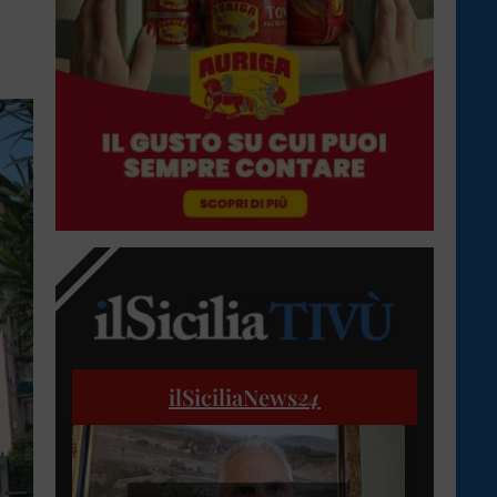
ilSiciliaNews
24