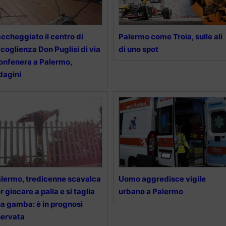
ccheggiato il centro di
Palermo come Troia, sulle ali
coglienza Don Puglisi di via
di uno spot
nfenera a Palermo,
dagini
lermo, tredicenne scavalca
Uomo aggredisce vigile
r giocare a palla e si taglia
urbano a Palermo
a gamba: è in prognosi
servata