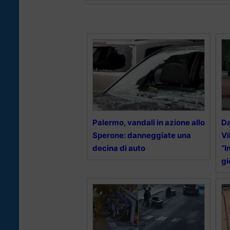
Palermo, vandali in azione allo
Da
Sperone: danneggiate una
Vi
decina di auto
“I
gi