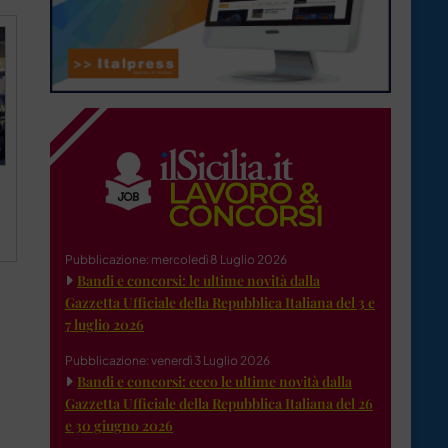
Pubblicazione: mercoledì 8 Luglio 2026
Bandi e concorsi: le ultime novità dalla
Gazzetta Ufficiale della Repubblica Italiana del 3 e
7 luglio 2026
Pubblicazione: venerdì 3 Luglio 2026
Bandi e concorsi: ecco le ultime novità dalla
Gazzetta Ufficiale della Repubblica Italiana del 26
e 30 giugno 2026