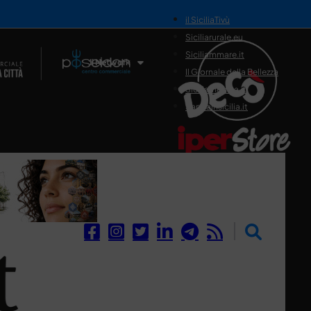
il SiciliaTivù
Siciliarurale.eu
Siciliammare.it
Il Network
Il Giornale della Bellezza
Siciliamedica.it
Sanitainsicilia.it