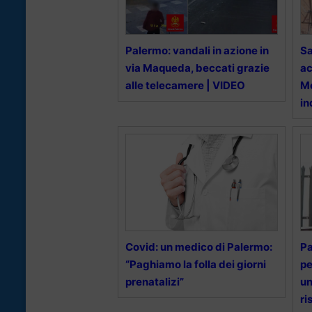
Palermo: vandali in azione in
Sa
via Maqueda, beccati grazie
ac
alle telecamere | VIDEO
Mo
in
Covid: un medico di Palermo:
Pa
“Paghiamo la folla dei giorni
pe
prenatalizi”
un
ri