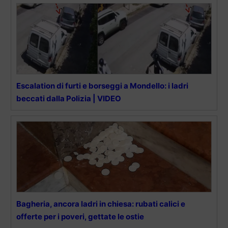
Escalation di furti e borseggi a Mondello: i ladri
beccati dalla Polizia | VIDEO
Bagheria, ancora ladri in chiesa: rubati calici e
offerte per i poveri, gettate le ostie