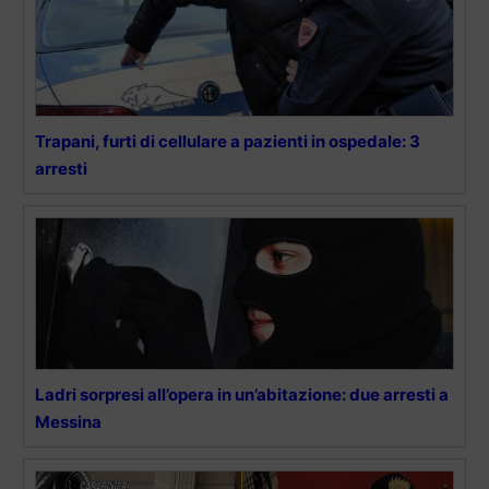
Trapani, furti di cellulare a pazienti in ospedale: 3
arresti
Ladri sorpresi all’opera in un’abitazione: due arresti a
Messina