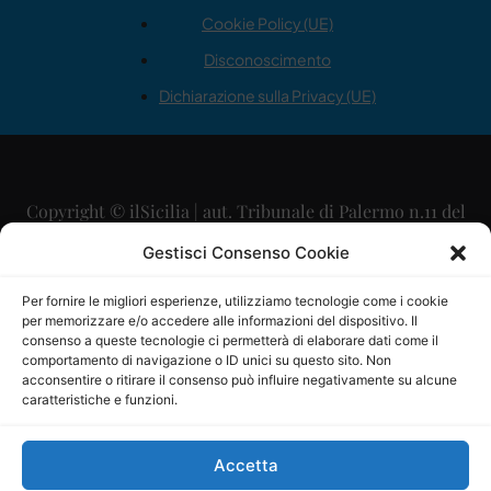
Cookie Policy (UE)
Disconoscimento
Dichiarazione sulla Privacy (UE)
Copyright © ilSicilia | aut. Tribunale di Palermo n.11 del
29/09/2015
Gestisci Consenso Cookie
Editore: Mercurio Comunicazione Soc. Coop. A.R.L.
Per fornire le migliori esperienze, utilizziamo tecnologie come i cookie
per memorizzare e/o accedere alle informazioni del dispositivo. Il
Direttore Editoriale: Maurizio Scaglione
consenso a queste tecnologie ci permetterà di elaborare dati come il
comportamento di navigazione o ID unici su questo sito. Non
Direttore Responsabile: Maria Calabrese
acconsentire o ritirare il consenso può influire negativamente su alcune
caratteristiche e funzioni.
p.zza Sant’Oliva, 9 – 90141 – Palermo – 091335557
P.IVA: 06334930820
Accetta
Mercurio Comunicazione Società Cooperativa a r.l. è