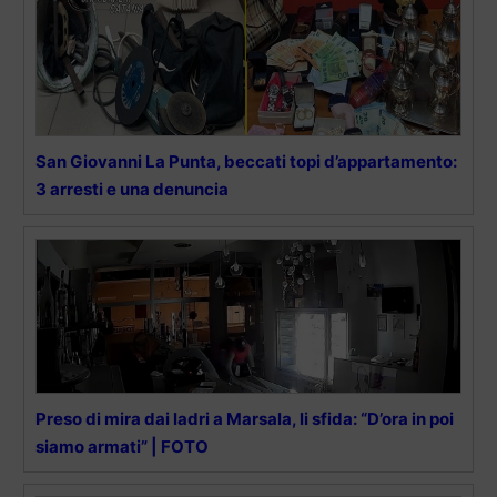
San Giovanni La Punta, beccati topi d’appartamento:
3 arresti e una denuncia
Preso di mira dai ladri a Marsala, li sfida: “D’ora in poi
siamo armati” | FOTO