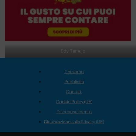
Edy Tamajo
Chi siamo
Pubblicità
Contatti
Cookie Policy (UE)
Disconoscimento
Dichiarazione sulla Privacy (UE)