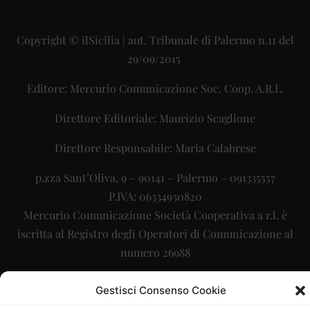
Copyright © ilSicilia | aut. Tribunale di Palermo n.11 del
29/09/2015
Editore: Mercurio Comunicazione Soc. Coop. A.R.L.
Direttore Editoriale: Maurizio Scaglione
Direttore Responsabile: Maria Calabrese
p.zza Sant’Oliva, 9 – 90141 – Palermo – 091335557
P.IVA: 06334930820
Mercurio Comunicazione Società Cooperativa a r.l. è
iscritta al Registro degli Operatori di Comunicazione al
numero 26988
Sito gestito da
La Digitale srl
–
info@ladigitale.it
Gestisci Consenso Cookie