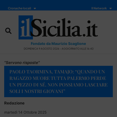
Cronache locali
Il Network
Fondato da Maurizio Scaglione
DOMENICA 9 AGOSTO 2026 - AGGIORNATO ALLE 16:40
"Servono risposte"
PAOLO TAORMINA, TAMAJO: “QUANDO UN
RAGAZZO MUORE TUTTA PALERMO PERDE
UN PEZZO DI SÉ. NON POSSIAMO LASCIARE
SOLI I NOSTRI GIOVANI”
Redazione
martedì 14 Ottobre 2025