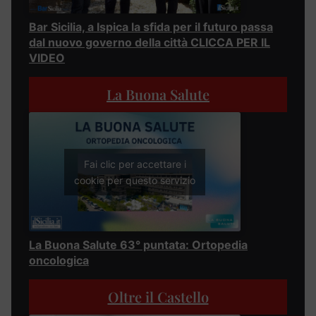
Bar Sicilia, a Ispica la sfida per il futuro passa
dal nuovo governo della città CLICCA PER IL
VIDEO
La Buona Salute
Fai clic per accettare i
cookie per questo servizio
La Buona Salute 63° puntata: Ortopedia
oncologica
Oltre il Castello