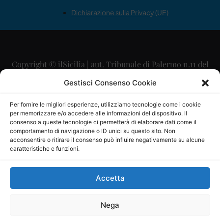
Dichiarazione sulla Privacy (UE)
Copyright © ilSicilia | aut. Tribunale di Palermo n.11 del
29/09/2015
Gestisci Consenso Cookie
Editore: Mercurio Comunicazione Soc. Coop. A.R.L.
Per fornire le migliori esperienze, utilizziamo tecnologie come i cookie
per memorizzare e/o accedere alle informazioni del dispositivo. Il
Direttore Editoriale: Maurizio Scaglione
consenso a queste tecnologie ci permetterà di elaborare dati come il
comportamento di navigazione o ID unici su questo sito. Non
Direttore Responsabile: Maria Calabrese
acconsentire o ritirare il consenso può influire negativamente su alcune
caratteristiche e funzioni.
p.zza Sant’Oliva, 9 – 90141 – Palermo – 091335557
P.IVA: 06334930820
Accetta
Mercurio Comunicazione Società Cooperativa a r.l. è
iscritta al Registro degli Operatori di Comunicazione al
Nega
numero 26988