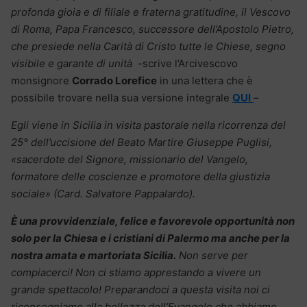
profonda gioia e di filiale e fraterna gratitudine, il Vescovo
di Roma, Papa Francesco, successore dell’Apostolo Pietro,
che presiede nella Carità di Cristo tutte le Chiese, segno
visibile e garante di unità
-scrive l’Arcivescovo
monsignore
Corrado Lorefice
in una lettera che è
possibile trovare nella sua versione integrale
QUI
–
Egli viene in Sicilia in visita pastorale nella ricorrenza del
25° dell’uccisione del Beato Martire Giuseppe Puglisi,
«sacerdote del Signore, missionario del Vangelo,
formatore delle coscienze e promotore della giustizia
sociale» (Card. Salvatore Pappalardo).
È una provvidenziale, felice e favorevole opportunità non
solo per la Chiesa e i cristiani di Palermo ma anche per la
nostra amata e martoriata Sicilia.
Non serve per
compiacerci! Non ci stiamo apprestando a vivere un
grande spettacolo! Preparandoci a questa visita noi ci
riconsegniamo alla bellezza dell’Evangelo che abbiamo