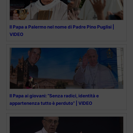
Il Papa a Palermo nel nome di Padre Pino Puglisi |
VIDEO
Il Papa ai giovani: “Senza radici, identità e
appartenenza tutto è perduto” | VIDEO