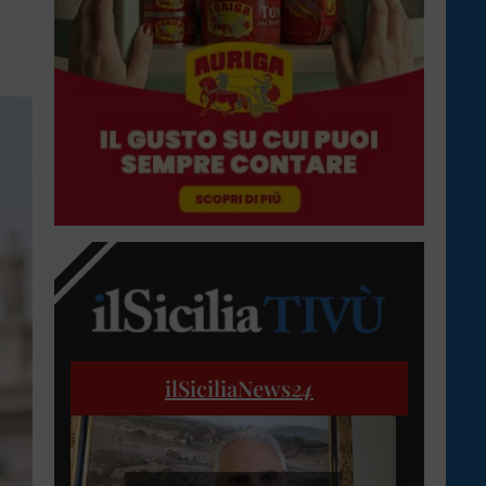
ilSiciliaNews
24