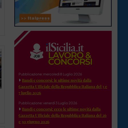
Pubblicazione: mercoledì 8 Luglio 2026
Bandi e concorsi: le ultime novità dalla
Gazzetta Ufficiale della Repubblica Italiana del 3 e
7 luglio 2026
Pubblicazione: venerdì 3 Luglio 2026
Bandi e concorsi: ecco le ultime novità dalla
Gazzetta Ufficiale della Repubblica Italiana del 26
e 30 giugno 2026