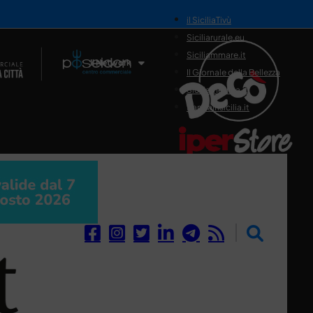
il SiciliaTivù
Siciliarurale.eu
Siciliammare.it
Il Network
Il Giornale della Bellezza
Siciliamedica.it
Sanitainsicilia.it