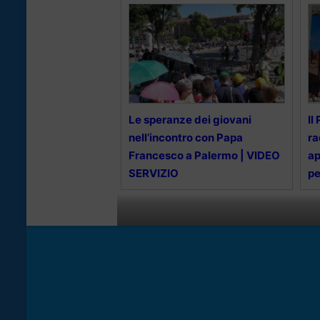
Le speranze dei giovani
Il
nell’incontro con Papa
ra
Francesco a Palermo | VIDEO
ap
SERVIZIO
pe