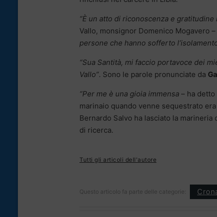
“È un atto di riconoscenza e gratitudine
Vallo, monsignor Domenico Mogavero 
persone che hanno sofferto l’isolamento,
“Sua Santità, mi faccio portavoce dei mie
Vallo”
. Sono le parole pronunciate da
Ga
“Per me è una gioia immensa
– ha detto
marinaio quando venne sequestrato era a
Bernardo Salvo ha lasciato la marineria 
di ricerca.
Tutti gli articoli dell'autore
Cron
Questo articolo fa parte delle categorie: