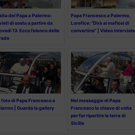
sita del Papa a Palermo:
Papa Francesco a Palermo,
vieti di sosta a partire da
Lorefice: “Dirà ai mafiosi di
ovedì 13. Ecco l’elenco delle
convertirsi” | Video interviste
rade
 foto di Papa Francesco a
Nel messaggio di Papa
lermo | Guarda la gallery
Francesco la chiave di volta
per far ripartire la terra di
Sicilia