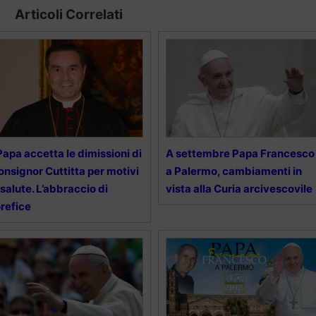
Articoli Correlati
 Papa accetta le dimissioni di
A settembre Papa Francesco
nsignor Cuttitta per motivi
a Palermo, cambiamenti in
 salute. L’abbraccio di
vista alla Curia arcivescovile
refice