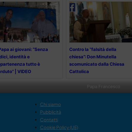
 Papa ai giovani: “Senza
Contro la “falsità della
dici, identità e
chiesa”: Don Minutella
partenenza tutto è
scomunicato dalla Chiesa
rduto” | VIDEO
Cattolica
Papa Francesco
Chi siamo
Pubblicità
Contatti
Cookie Policy (UE)