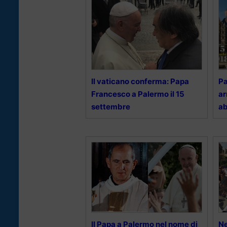
Il vaticano conferma: Papa
Pa
Francesco a Palermo il 15
ar
settembre
ab
Il Papa a Palermo nel nome di
Ne