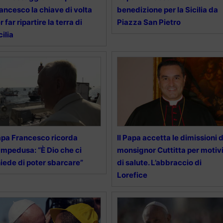
ancesco la chiave di volta
benedizione per la Sicilia da
r far ripartire la terra di
Piazza San Pietro
cilia
pa Francesco ricorda
Il Papa accetta le dimissioni d
mpedusa: “È Dio che ci
monsignor Cuttitta per motiv
iede di poter sbarcare”
di salute. L’abbraccio di
Lorefice