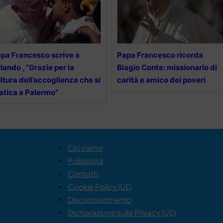
pa Francesco scrive a
Papa Francesco ricorda
lando , “Grazie per la
Biagio Conte: missionario di
ltura dell’accoglienza che si
carità e amico dei poveri
atica a Palermo”
Chi siamo
Pubblicità
Contatti
Cookie Policy (UE)
Disconoscimento
Dichiarazione sulla Privacy (UE)