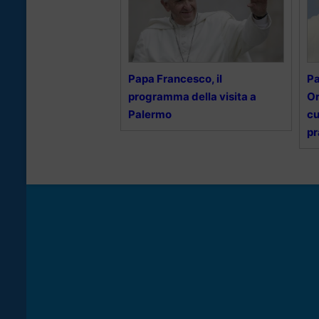
Papa Francesco, il
Pa
programma della visita a
Or
Palermo
cu
pr