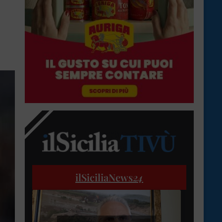
ilSiciliaNews
24