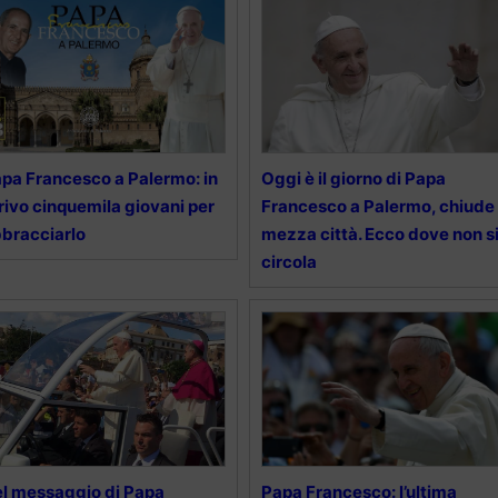
pa Francesco a Palermo: in
Oggi è il giorno di Papa
rivo cinquemila giovani per
Francesco a Palermo, chiude
bracciarlo
mezza città. Ecco dove non s
circola
l messaggio di Papa
Papa Francesco: l’ultima