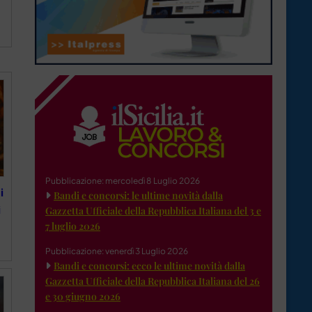
Pubblicazione: mercoledì 8 Luglio 2026
i
Bandi e concorsi: le ultime novità dalla
i
Gazzetta Ufficiale della Repubblica Italiana del 3 e
7 luglio 2026
Pubblicazione: venerdì 3 Luglio 2026
Bandi e concorsi: ecco le ultime novità dalla
Gazzetta Ufficiale della Repubblica Italiana del 26
e 30 giugno 2026