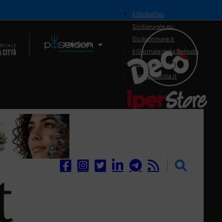
il SiciliaTivù
Siciliarurale.eu
Siciliammare.it
Il Network
Il Giornale della Bellezza
Siciliamedica.it
Sanitainsicilia.it