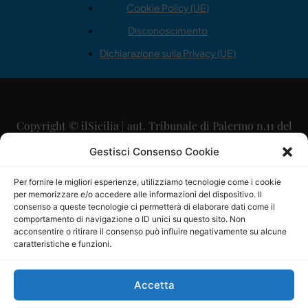
Cookie Policy (UE)
Disconoscimento
Dichiarazione sulla Privacy (UE)
Copyright © ilSicilia | aut. Tribunale di Palermo n.11 del
29/09/2015
Gestisci Consenso Cookie
Editore: Mercurio Comunicazione Soc. Coop. A.R.L.
Per fornire le migliori esperienze, utilizziamo tecnologie come i cookie
per memorizzare e/o accedere alle informazioni del dispositivo. Il
Direttore Editoriale: Maurizio Scaglione
consenso a queste tecnologie ci permetterà di elaborare dati come il
comportamento di navigazione o ID unici su questo sito. Non
Direttore Responsabile: Maria Calabrese
acconsentire o ritirare il consenso può influire negativamente su alcune
caratteristiche e funzioni.
p.zza Sant’Oliva, 9 – 90141 – Palermo – 091335557
P.IVA: 06334930820
Accetta
Mercurio Comunicazione Società Cooperativa a r.l. è