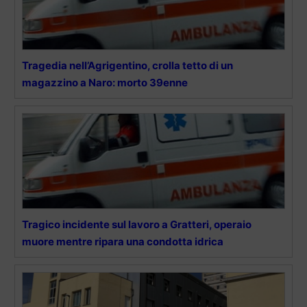
Tragedia nell’Agrigentino, crolla tetto di un
magazzino a Naro: morto 39enne
Tragico incidente sul lavoro a Gratteri, operaio
muore mentre ripara una condotta idrica