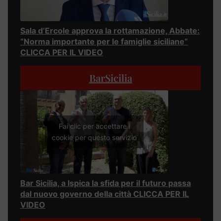
Sala d’Ercole approva la rottamazione, Abbate:
“Norma importante per le famiglie siciliane”
CLICCA PER IL VIDEO
BarSicilia
Fai clic per accettare i
cookie per questo servizio
Bar Sicilia, a Ispica la sfida per il futuro passa
dal nuovo governo della città CLICCA PER IL
VIDEO