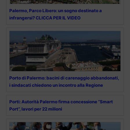
Palermo, Parco Libero: un sogno destinato a
infrangersi? CLICCA PER IL VIDEO
Porto di Palermo: bacini di carenaggio abbandonati,
i sindacati chiedono un incontro alla Regione
Porti: Autorità Palermo firma concessione “Smart
Port”, lavori per 22 milioni