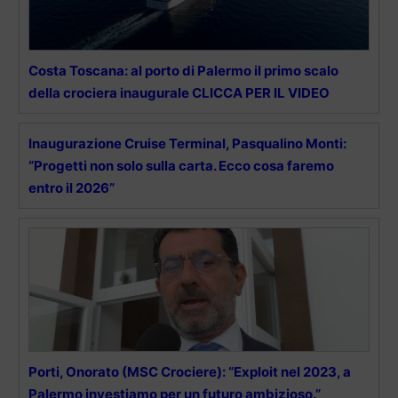
Costa Toscana: al porto di Palermo il primo scalo
della crociera inaugurale CLICCA PER IL VIDEO
Inaugurazione Cruise Terminal, Pasqualino Monti:
“Progetti non solo sulla carta. Ecco cosa faremo
entro il 2026”
Porti, Onorato (MSC Crociere): “Exploit nel 2023, a
Palermo investiamo per un futuro ambizioso.”