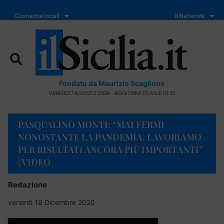
Cronache locali
Il Network
Fondato da Maurizio Scaglione
VENERDÌ 7 AGOSTO 2026 - AGGIORNATO ALLE 10:32
PASQUALINO MONTI: “MAI FERMI
NONOSTANTE LA PANDEMIA. LAVORIAMO
PER RISULTATI ANCORA PIÙ IMPORTANTI”
| VIDEO
Redazione
venerdì 18 Dicembre 2020