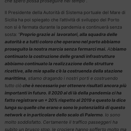
che spero possa proseguire nel tempo”.
Il Presidente della Autorità di Sistema portuale del Mare di
Sicilia ha poi spiegato che l’attività di sviluppo del Porto
non si è fermata durante la pandemia e continuerà senza
sosta:
“
Proprio grazie ai lavoratori, alla squadra delle
autorità e a tutti coloro che operano nel porto abbiamo
proseguito la nostra marcia senza fermarci mai.
Ab
biamo
continuato la costruzione delle grandi infrastrutture
abbiamo continuato la realizzazione delle strutture
ricettive, alle mie spalle c’è la costruenda della stazione
marittima
, stiamo dragando i nostri porti e costruendo
tutto ciò
che è necessario per ottenere risultati ancora più
importanti in futuro.
Il 2020 al di là della pandemia ci ha
fatto registrare un + 20% rispetto al 2019 e questo la dice
lunga su quelle che erano e sono le potenzialità di questo
network e in particolare dello scalo di Palermo
. Io sono
molto soddisfatto. Certamente il traffico passeggeri ha
subito un brusco stop, le crociere hanno sofferto molto ma