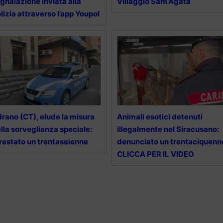
gnalazione inviata alla
Villaggio Sant’Agata
lizia attraverso l’app Youpol
rano (CT), elude la misura
Animali esotici detenuti
lla sorveglianza speciale:
illegalmente nel Siracusano:
restato un trentaseienne
denunciato un trentaciquenn
CLICCA PER IL VIDEO