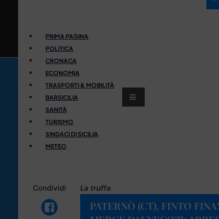
PRIMA PAGINA
POLITICA
CRONACA
ECONOMIA
TRASPORTI & MOBILITÀ
BARSICILIA
SANITÀ
TURISMO
SINDACI DI SICILIA
METEO
Condividi
La truffa
PATERNÒ (CT), FINTO FIN