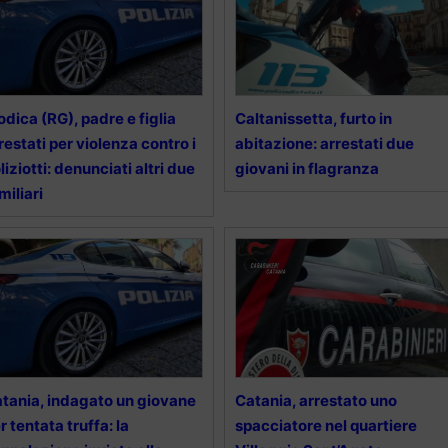
dica (RG), padre e figlia
Caltanissetta, furto in
restati per violenza contro i
abitazione: arrestati due
liziotti: denunciati altri due
giovani in flagranza
miliari
tania, indagato un giovane
Catania, arrestato uno
r tentata truffa: la
spacciatore nel quartiere