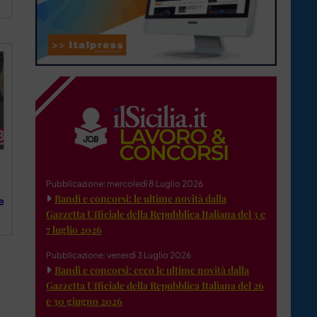
Pubblicazione: mercoledì 8 Luglio 2026
Bandi e concorsi: le ultime novità dalla
e
Gazzetta Ufficiale della Repubblica Italiana del 3 e
7 luglio 2026
Pubblicazione: venerdì 3 Luglio 2026
Bandi e concorsi: ecco le ultime novità dalla
Gazzetta Ufficiale della Repubblica Italiana del 26
e 30 giugno 2026