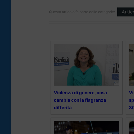
Artic
Questo articolo fa parte delle categorie:
Violenza di genere, cosa
Vi
cambia con la flagranza
sp
differita
3