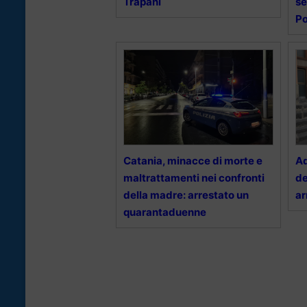
Trapani
se
Po
Catania, minacce di morte e
Ad
maltrattamenti nei confronti
de
della madre: arrestato un
ar
quarantaduenne