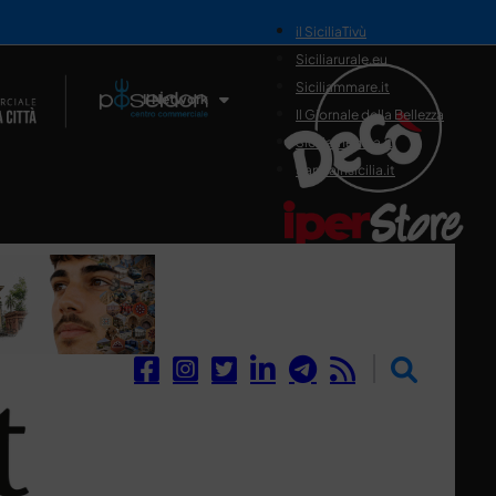
il SiciliaTivù
Siciliarurale.eu
Siciliammare.it
Il Network
Il Giornale della Bellezza
Siciliamedica.it
Sanitainsicilia.it