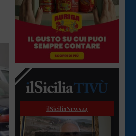
ilSiciliaNews
24