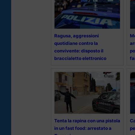
Ragusa, aggressioni
Mo
quotidiane contro la
ar
convivente: disposto il
po
braccialetto elettronico
fa
Tenta la rapina con una pistola
Ca
in un fast food: arrestato a
pe