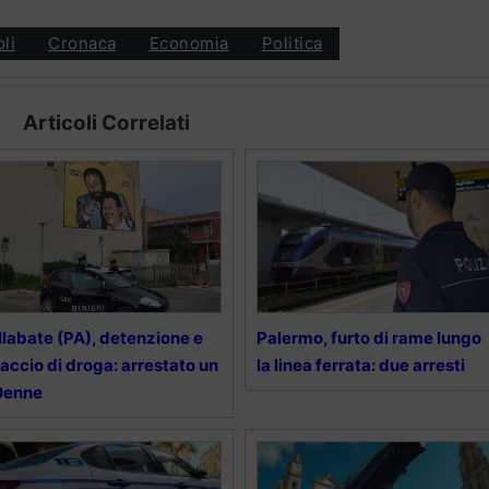
oli
Cronaca
Economia
Politica
Articoli Correlati
llabate (PA), detenzione e
Palermo, furto di rame lungo
accio di droga: arrestato un
la linea ferrata: due arresti
0enne