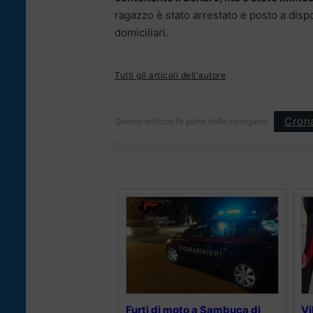
ragazzo è stato arrestato e posto a dispo
domiciliari.
Tutti gli articoli dell'autore
Cron
Questo articolo fa parte delle categorie:
Furti di moto a Sambuca di
Vi