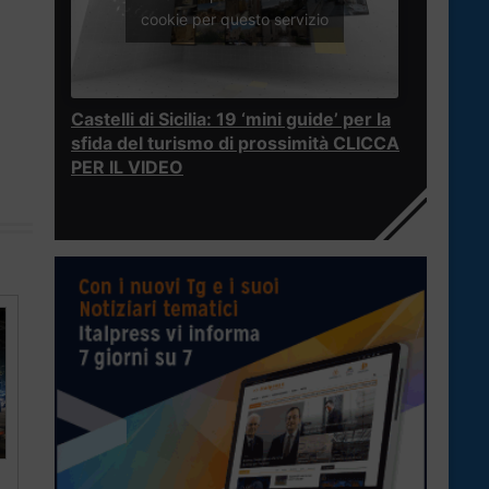
cookie per questo servizio
i
Castelli di Sicilia: 19 ‘mini guide’ per la
sfida del turismo di prossimità CLICCA
PER IL VIDEO