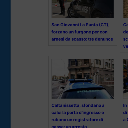
San Giovanni La Punta (CT),
Ca
forzano un furgone per con
de
arnesi da scasso: tre denunce
sc
v
Caltanissetta, sfondano a
In
calci la porta d’ingresso e
di
rubano un registratore di
a 
cassa: un arresto