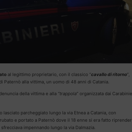
bato
al legittimo proprietario, con il classico “
cavallo di ritorno
”,
 Paternò alla vittima, un uomo di 48 anni di Catania.
 denuncia della vittima e alla
“trappola
” organizzata dai Carabinie
to lasciato parcheggiato lungo la via Etnea a Catania, con
o rubato e portato a Paternò dove il 18 enne si era fatto riprende
, sfrecciava impennando lungo la via Dalmazia.