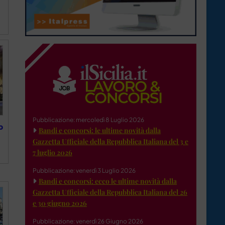
Pubblicazione: mercoledì 8 Luglio 2026
o
Bandi e concorsi: le ultime novità dalla
Gazzetta Ufficiale della Repubblica Italiana del 3 e
7 luglio 2026
Pubblicazione: venerdì 3 Luglio 2026
Bandi e concorsi: ecco le ultime novità dalla
Gazzetta Ufficiale della Repubblica Italiana del 26
e 30 giugno 2026
Pubblicazione: venerdì 26 Giugno 2026