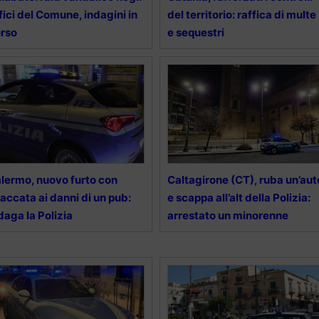
fici del Comune, indagini in
del territorio: raffica di multe
rso
e sequestri
lermo, nuovo furto con
Caltagirone (CT), ruba un’aut
accata ai danni di un pub:
e scappa all’alt della Polizia:
daga la Polizia
arrestato un minorenne