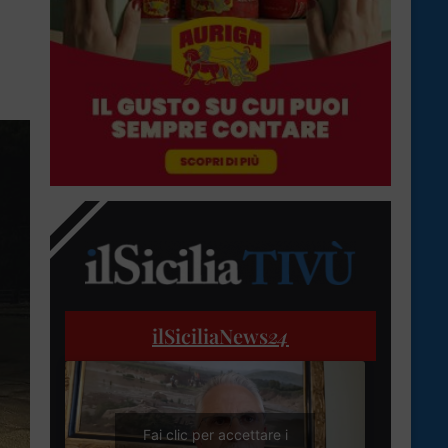
ilSiciliaNews
24
Fai clic per accettare i