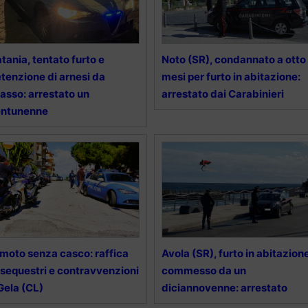
tania, tentato furto e
Noto (SR), condannato a otto
tenzione di arnesi da
mesi per furto in abitazione:
asso: arrestato un
arrestato dai Carabinieri
entunenne
 moto senza casco: raffica
Avola (SR), furto in abitazion
 sequestri e contravvenzioni
commesso da un
Gela (CL)
diciannovenne: arrestato