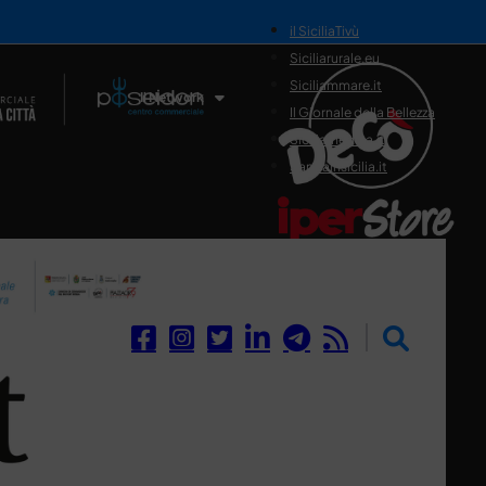
il SiciliaTivù
Siciliarurale.eu
Siciliammare.it
Il Network
Il Giornale della Bellezza
Siciliamedica.it
Sanitainsicilia.it