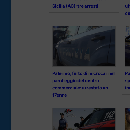
Sicilia (AG): tre arresti
uf
co
Palermo, furto di microcar nel
Pa
parcheggio del centro
sp
commerciale: arrestato un
in
17enne