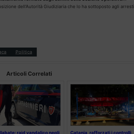
sizione dell’Autorità Giudiziaria che lo ha sottoposto agli arrest
aca
Politica
Articoli Correlati
llabate: raid vandalico negli
Catania, rafforzati i controlli