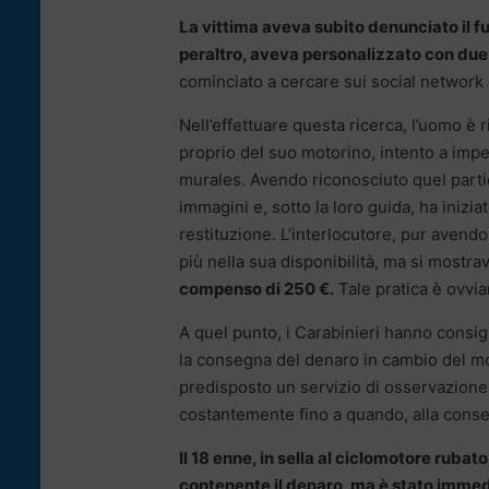
La vittima aveva subito denunciato il f
peraltro, aveva personalizzato con due 
cominciato a cercare sui social network 
Nell’effettuare questa ricerca, l’uomo è
proprio del suo motorino, intento a impe
murales. Avendo riconosciuto quel particol
immagini e, sotto la loro guida, ha iniz
restituzione. L’interlocutore, pur avend
più nella sua disponibilità, ma si mostra
compenso di 250 €.
Tale pratica è ovvia
A quel punto, i Carabinieri hanno consi
la consegna del denaro in cambio del mot
predisposto un servizio di osservazione
costantemente fino a quando, alla consegn
Il 18 enne, in sella al ciclomotore rubato
contenente il denaro, ma è stato imme