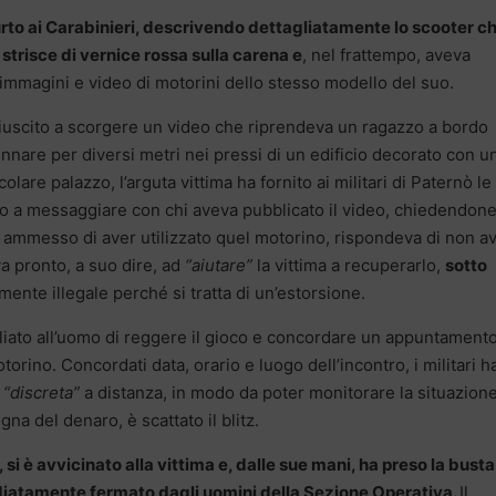
urto ai Carabinieri, descrivendo dettagliatamente lo scooter ch
strisce di vernice rossa sulla carena e
, nel frattempo, aveva
immagini e video di motorini dello stesso modello del suo.
 riuscito a scorgere un video che riprendeva un ragazzo a bordo
nnare per diversi metri nei pressi di un edificio decorato con u
are palazzo, l’arguta vittima ha fornito ai militari di Paternò le
iato a messaggiare con chi aveva pubblicato il video, chiedendone
o ammesso di aver utilizzato quel motorino, rispondeva di non a
va pronto, a suo dire, ad
“aiutare”
la vittima a recuperarlo,
sotto
mente illegale perché si tratta di un’estorsione.
gliato all’uomo di reggere il gioco e concordare un appuntament
orino. Concordati data, orario e luogo dell’incontro, i militari 
“discreta”
a distanza, in modo da poter monitorare la situazion
a del denaro, è scattato il blitz.
, si è avvicinato alla vittima e, dalle sue mani, ha preso la busta
diatamente fermato dagli uomini della Sezione Operativa.
Il