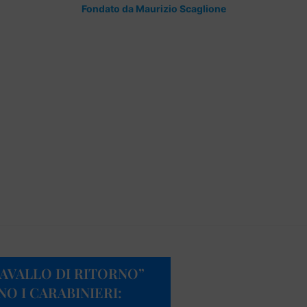
Fondato da Maurizio Scaglione
“CAVALLO DI RITORNO”
O I CARABINIERI: