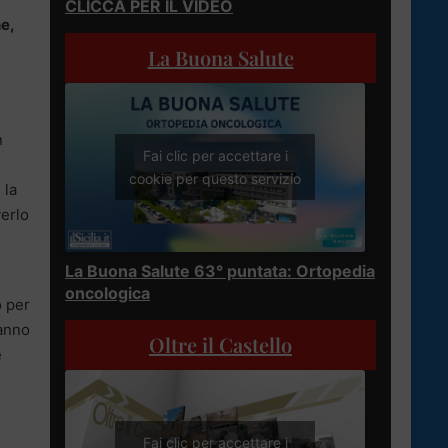
CLICCA PER IL VIDEO
e,
La Buona Salute
n
Fai clic per accettare i
cookie per questo servizio
 la
verlo
La Buona Salute 63° puntata: Ortopedia
oncologica
o per
hanno
Oltre il Castello
e
Fai clic per accettare i