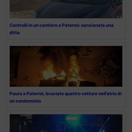
Controlli in un cantiere a Paternò: sanzionata una
ditta
Paura a Paternò, bruciate quattro vetture nell’atrio di
un condominio