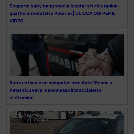
Scoperta baby gang specializzata in furti e rapine:
quattro arrestatati a Paternò | CLICCA QUI PER IL
VIDEO
Ruba un Ipad e un computer, arrestato 18enne a
Paternò: aveva manomesso il braccialetto
elettronico