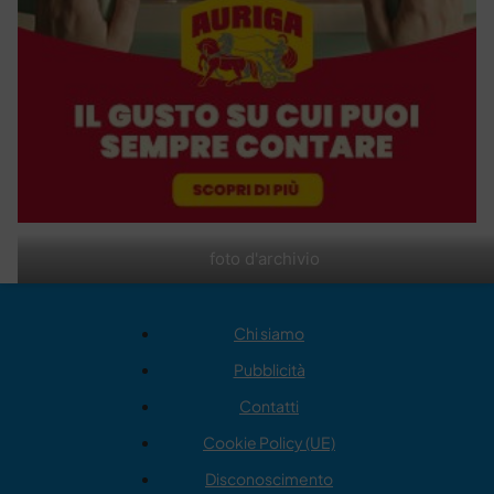
foto d'archivio
Chi siamo
Pubblicità
Contatti
Cookie Policy (UE)
Disconoscimento