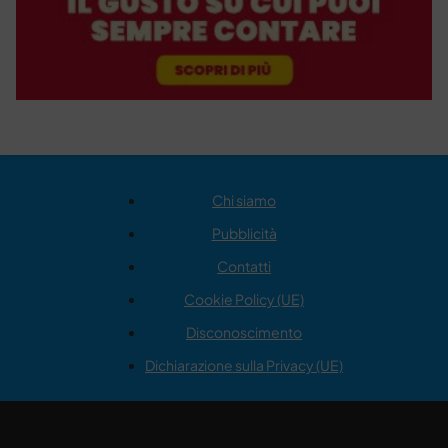
Chi siamo
Pubblicità
Contatti
Cookie Policy (UE)
Disconoscimento
Dichiarazione sulla Privacy (UE)