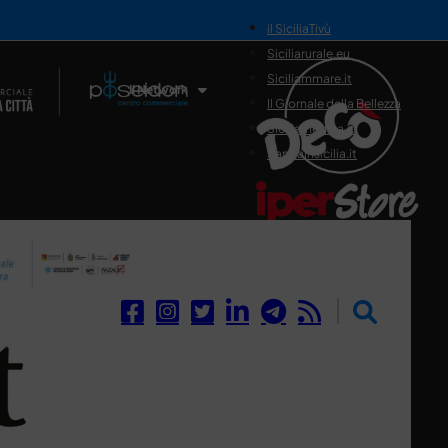
il SiciliaTivù
Siciliarurale.eu
Siciliammare.it
Il Network
Il Giornale della Bellezza
Siciliamedica.it
Sanitainsicilia.it