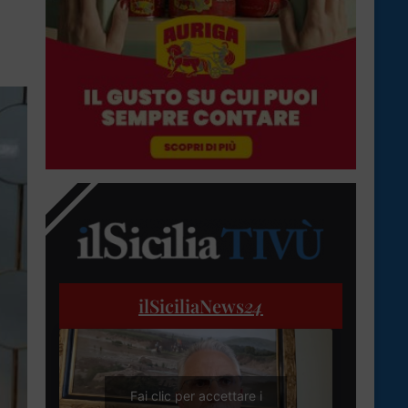
ilSiciliaNews
24
Fai clic per accettare i