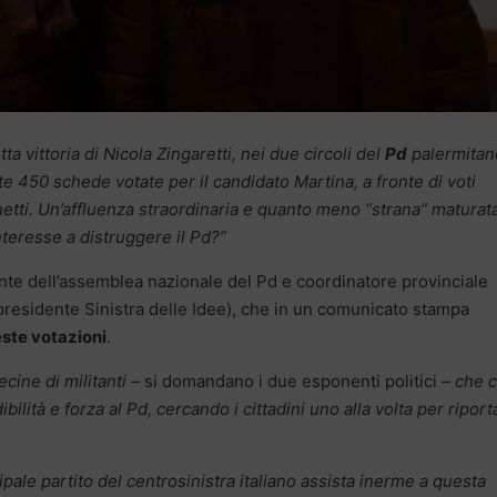
etta vittoria di Nicola Zingaretti, nei due circoli del
Pd
palermitan
 450 schede votate per il candidato Martina, a fronte di voti
chetti. Un’affluenza straordinaria e quanto meno “strana” maturat
interesse a distruggere il Pd?”
e dell’assemblea nazionale del Pd e coordinatore provinciale
presidente Sinistra delle Idee), che in un comunicato stampa
ste votazioni
.
cine di militanti –
si domandano i due esponenti politici
– che 
ilità e forza al Pd, cercando i cittadini uno alla volta per riporta
cipale partito del centrosinistra italiano assista inerme a questa