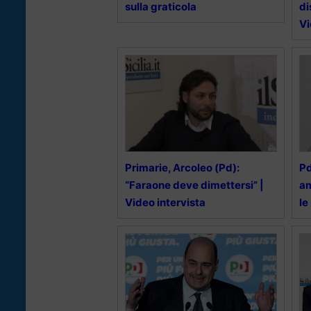
sulla graticola
di
Vi
Primarie, Arcoleo (Pd):
Pd
“Faraone deve dimettersi” |
am
Video intervista
le