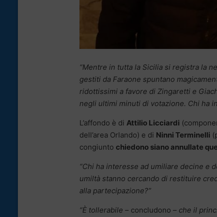
“Mentre in tutta la Sicilia si registra la n
gestiti da Faraone spuntano magicamente
ridottissimi a favore di Zingaretti e Gia
negli ultimi minuti di votazione. Chi ha 
L’affondo è di
Attilio Licciardi
(component
dell’area Orlando) e di
Ninni Terminelli
(
congiunto
chiedono siano annullate que
“Chi ha interesse ad umiliare decine e de
umiltà stanno cercando di restituire credib
alla partecipazione?”
“È tollerabile –
concludono
– che il prin