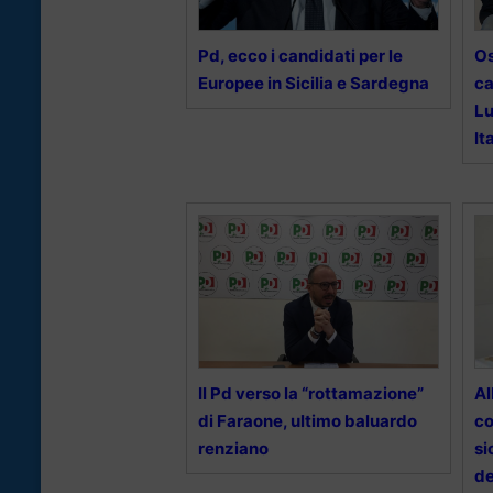
Pd, ecco i candidati per le
Os
Europee in Sicilia e Sardegna
ca
Lu
It
Il Pd verso la “rottamazione”
Al
di Faraone, ultimo baluardo
co
renziano
si
d