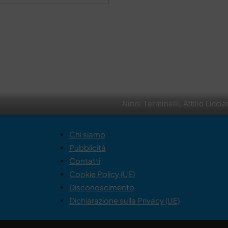
Ninni Terminelli, Attilio Liccia
Chi siamo
Pubblicità
Contatti
Cookie Policy (UE)
Disconoscimento
Dichiarazione sulla Privacy (UE)