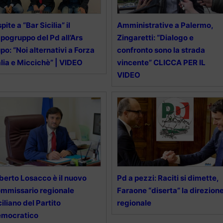
pite a “Bar Sicilia” il
Amministrative a Palermo,
pogruppo del Pd all’Ars
Zingaretti: “Dialogo e
po: “Noi alternativi a Forza
confronto sono la strada
alia e Miccichè” | VIDEO
vincente” CLICCA PER IL
VIDEO
berto Losacco è il nuovo
Pd a pezzi: Raciti si dimette,
mmissario regionale
Faraone “diserta” la direzion
ciliano del Partito
regionale
emocratico