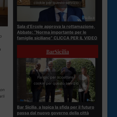
cookie per questo servizio
Sala d’Ercole approva la rottamazione,
Abbate: “Norma importante per le
o
famiglie siciliane” CLICCA PER IL VIDEO
a
BarSicilia
Fai clic per accettare i
cookie per questo servizio
con
rli
Bar Sicilia, a Ispica la sfida per il futuro
passa dal nuovo governo della città