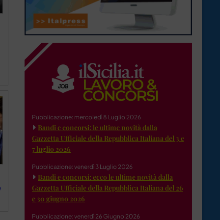
Pubblicazione: mercoledì 8 Luglio 2026
Bandi e concorsi: le ultime novità dalla
Gazzetta Ufficiale della Repubblica Italiana del 3 e
7 luglio 2026
Pubblicazione: venerdì 3 Luglio 2026
Bandi e concorsi: ecco le ultime novità dalla
Gazzetta Ufficiale della Repubblica Italiana del 26
e
e 30 giugno 2026
Pubblicazione: venerdì 26 Giugno 2026