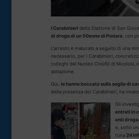
I Carabinieri
della Stazione di San Giov
di droga di un 50enne di Pedara
, con p
L’arresto è maturato a seguito di una minu
necessario, per i Carabinieri, concretizz
colleghi del Nucleo Cinofili di Nicolosi,
abitazione.
Qui,
lo hanno beccato sulla soglia di c
della presenza dei Carabinieri, ha invano
Gli invest
entrati in
anti droga
e, sotto u
l’una
24 in