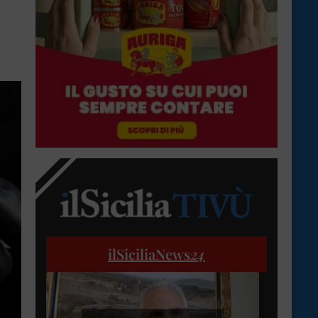
ilSiciliaNews
24