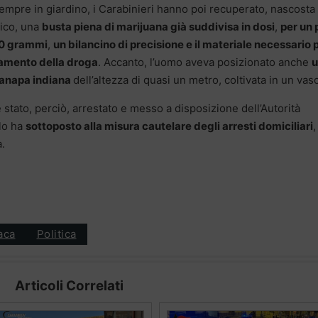
Sempre in giardino, i Carabinieri hanno poi recuperato, nascosta 
rico, una
busta piena di marijuana già suddivisa in dosi
,
per un 
00 grammi
,
un bilancino di precisione e il materiale necessario p
amento della droga
. Accanto, l’uomo aveva posizionato anche
u
canapa indiana
d
ell’altezza di quasi un metro, coltivata in un vas
 stato, perciò, arrestato e messo a disposizione dell’Autorità
 lo ha
sottoposto alla misura cautelare degli arresti domiciliari
,
a.
aca
Politica
Articoli Correlati