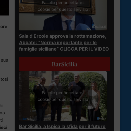
Fai clic per accettare i
cookie per questo servizio
tore
Sala d’Ercole approva la rottamazione,
Abbate: “Norma importante per le
famiglie siciliane” CLICCA PER IL VIDEO
a sua
BarSicilia
tosi
Fai clic per accettare i
cookie per questo servizio
ni
ino
ti
Bar Sicilia, a Ispica la sfida per il futuro
ieci