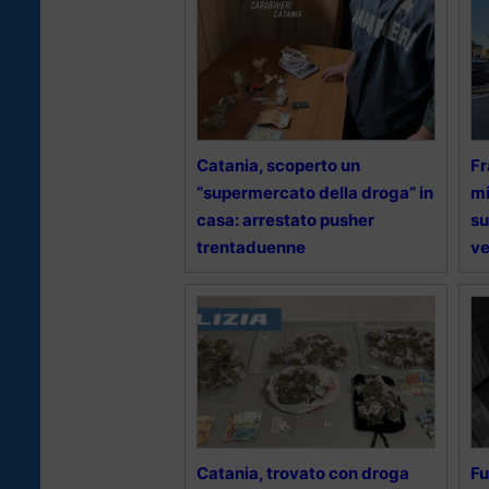
Catania, scoperto un
Fr
“supermercato della droga” in
mi
casa: arrestato pusher
su
trentaduenne
v
Catania, trovato con droga
Fu