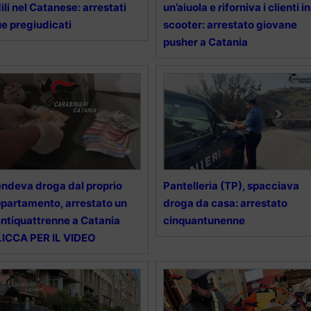
ili nel Catanese: arrestati
un’aiuola e riforniva i clienti in
e pregiudicati
scooter: arrestato giovane
pusher a Catania
ndeva droga dal proprio
Pantelleria (TP), spacciava
partamento, arrestato un
droga da casa: arrestato
ntiquattrenne a Catania
cinquantunenne
ICCA PER IL VIDEO