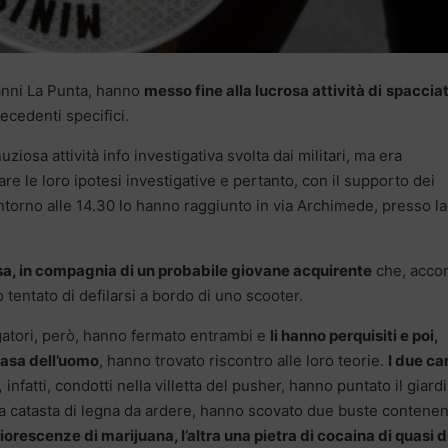
anni La Punta, hanno
messo fine alla lucrosa attività di
spaccia
recedenti specifici.
ziosa attività info investigativa svolta dai militari, ma era
are le loro ipotesi investigative e pertanto, con il supporto dei
 intorno alle 14.30 lo hanno raggiunto in via Archimede, presso l
asa, in compagnia di un probabile giovane acquirente
che, accor
 tentato di defilarsi a bordo di uno scooter.
igatori, però, hanno fermato entrambi e
li hanno perquisiti e poi,
 casa dell’uomo
, hanno trovato riscontro alle loro teorie.
I due ca
,
infatti, condotti nella villetta del pusher, hanno puntato il giard
na catasta di legna da ardere, hanno scovato due buste contenen
fiorescenze di marijuana, l’altra una pietra di cocaina di quasi d