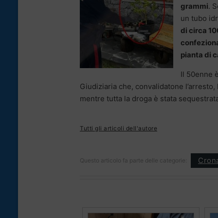
grammi
. 
un tubo id
di circa 1
confezion
pianta di 
Il 50enne è
Giudiziaria che, convalidatone l’arresto,
mentre tutta la droga è stata sequestrat
Tutti gli articoli dell'autore
Cron
Questo articolo fa parte delle categorie: