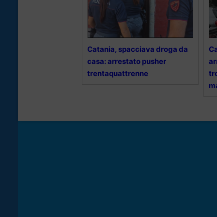
Catania, spacciava droga da
Ca
casa: arrestato pusher
ar
trentaquattrenne
tr
ma