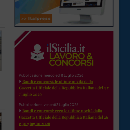
Pubblicazione: mercoledì 8 Luglio 2026
Bandi e concorsi: le ultime novità dalla
Gazzetta Ufficiale della Repubblica Italiana del 3 e
7 luglio 2026
Pubblicazione: venerdì 3 Luglio 2026
Bandi e concorsi: ecco le ultime novità dalla
Gazzetta Ufficiale della Repubblica Italiana del 26
e 30 giugno 2026