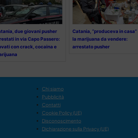
tania, due giovani pusher
Catania, “produceva in casa”
restati in via Capo Passero:
la marijuana da vendere:
ovati con crack, cocaina e
arrestato pusher
rijuana
Chi siamo
Pubblicità
Contatti
Cookie Policy (UE)
Disconoscimento
Dichiarazione sulla Privacy (UE)