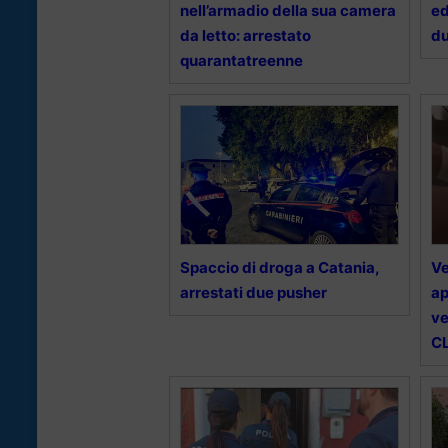
nell’armadio della sua camera
ed
da letto: arrestato
du
quarantatreenne
Spaccio di droga a Catania,
Ve
arrestati due pusher
ap
ve
CL