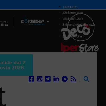
il SiciliaTivù
Siciliarurale.eu
Siciliammare.it
Il Network
Il Giornale della Bellezza
Siciliamedica.it
Sanitainsicilia.it