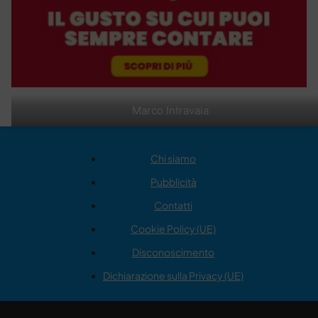
Marco Intravaia
Chi siamo
Pubblicità
Contatti
Cookie Policy (UE)
Disconoscimento
Dichiarazione sulla Privacy (UE)