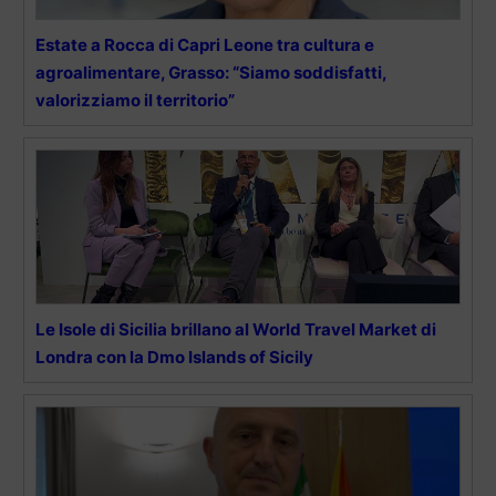
Estate a Rocca di Capri Leone tra cultura e
agroalimentare, Grasso: “Siamo soddisfatti,
valorizziamo il territorio”
Le Isole di Sicilia brillano al World Travel Market di
Londra con la Dmo Islands of Sicily