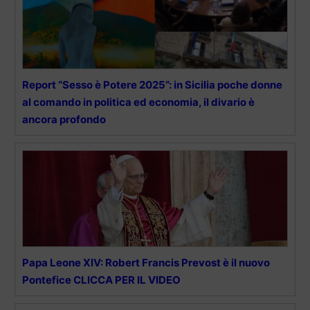
Report “Sesso è Potere 2025”: in Sicilia poche donne
al comando in politica ed economia, il divario è
ancora profondo
Papa Leone XIV: Robert Francis Prevost è il nuovo
Pontefice CLICCA PER IL VIDEO