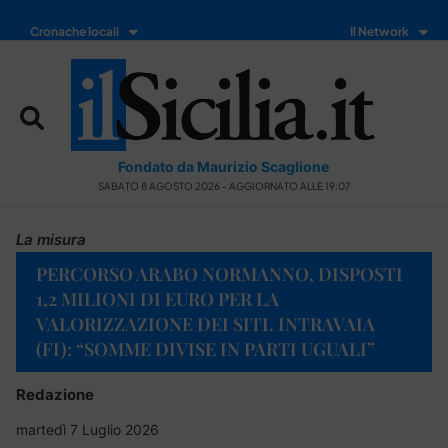
Cronache locali
Il Network
Fondato da Maurizio Scaglione
SABATO 8 AGOSTO 2026 - AGGIORNATO ALLE 19:07
La misura
PERCORSO ARABO NORMANNO, DISPOSTI
1,2 MILIONI DI EURO PER LA
VALORIZZAZIONE DEI SITI. INTRAVAIA
(FI): “SOMME DIVISE IN PARTI UGUALI”
Redazione
martedì 7 Luglio 2026