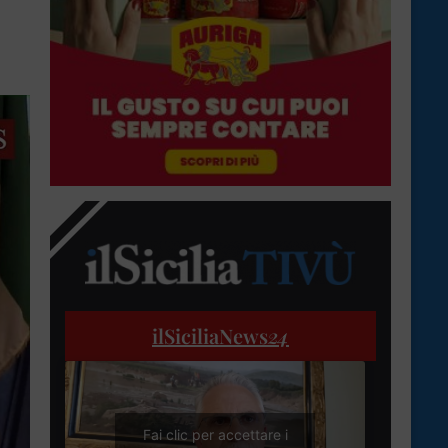
ilSiciliaNews
24
Fai clic per accettare i