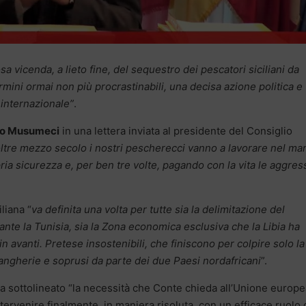
a vicenda, a lieto fine, del sequestro dei pescatori siciliani da
ermini ormai non più procrastinabili, una decisa azione politica e
 internazionale”
.
lo Musumeci
in una lettera inviata al presidente del Consiglio
ltre mezzo secolo i nostri pescherecci vanno a lavorare nel ma
ia sicurezza e, per ben tre volte, pagando con la vita le aggres
liana “
va definita una volta per tutte sia la delimitazione del
te la Tunisia, sia la Zona economica esclusiva che la Libia ha
n avanti. Pretese insostenibili, che finiscono per colpire solo la
 angherie e soprusi da parte dei due Paesi nordafricani
”.
a sottolineato “la necessità che Conte chieda all’Unione europe
 intervenire finalmente, in maniera risoluta, con un efficace ruolo 