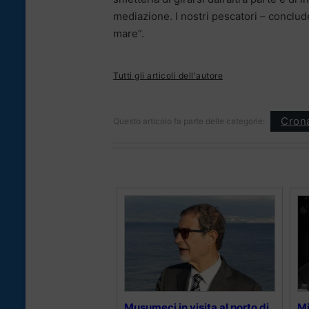
mediazione. I nostri pescatori – conclud
mare”.
Tutti gli articoli dell'autore
Cron
Questo articolo fa parte delle categorie:
Musumeci in visita al porto di
Mi