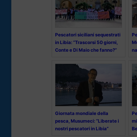
Pescatori siciliani sequestrati
Pe
in Libia: “Trascorsi 50 giorni,
Mu
Conte e Di Maio che fanno?”
na
Giornata mondiale della
Pe
pesca, Musumeci: “Liberate i
mi
nostri pescatori in Libia”
B