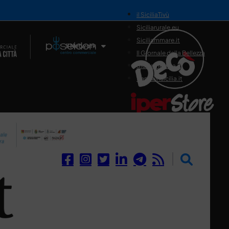
il SiciliaTivù
Siciliarurale.eu
Siciliammare.it
Il Network
Il Giornale della Bellezza
Siciliamedica.it
Sanitainsicilia.it