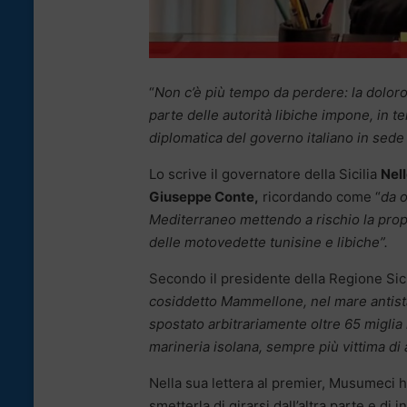
“
Non c’è più tempo da perdere: la doloros
parte delle autorità libiche impone, in t
diplomatica del governo italiano in sede
Lo scrive il governatore della Sicilia
Nel
Giuseppe Conte,
ricordando come “
da o
Mediterraneo mettendo a rischio la propr
delle motovedette tunisine e libiche”.
Secondo il presidente della Regione Sici
cosiddetto Mammellone, nel mare antistan
spostato arbitrariamente oltre 65 miglia i
marineria isolana, sempre più vittima di
Nella sua lettera al premier, Musumeci h
smetterla di girarsi dall’altra parte e di