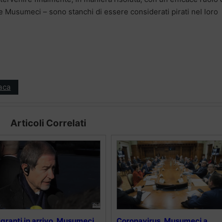
e Musumeci – sono stanchi di essere considerati pirati nel loro
aca
Articoli Correlati
granti in arrivo, Musumeci
Coronavirus, Musumeci a