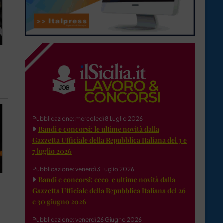
Pubblicazione: mercoledì 8 Luglio 2026
Bandi e concorsi: le ultime novità dalla
Gazzetta Ufficiale della Repubblica Italiana del 3 e
7 luglio 2026
Pubblicazione: venerdì 3 Luglio 2026
Bandi e concorsi: ecco le ultime novità dalla
Gazzetta Ufficiale della Repubblica Italiana del 26
e 30 giugno 2026
Pubblicazione: venerdì 26 Giugno 2026