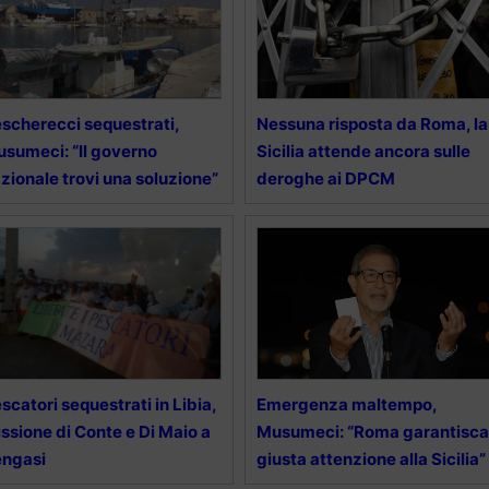
scherecci sequestrati,
Nessuna risposta da Roma, la
sumeci: “Il governo
Sicilia attende ancora sulle
zionale trovi una soluzione”
deroghe ai DPCM
scatori sequestrati in Libia,
Emergenza maltempo,
ssione di Conte e Di Maio a
Musumeci: “Roma garantisca
engasi
giusta attenzione alla Sicilia”