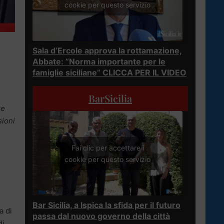
cookie per questo servizio
Sala d’Ercole approva la rottamazione,
Abbate: “Norma importante per le
famiglie siciliane” CLICCA PER IL VIDEO
BarSicilia
re
sioni
Fai clic per accettare i
cookie per questo servizio
Bar Sicilia, a Ispica la sfida per il futuro
a di
passa dal nuovo governo della città
di