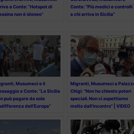
rive a Conte: “Hotspot di
Conte: “Più medici e controlli
ssina non è idoneo”
a chi arriva in Sicilia”
granti, Musumeci e il
Migranti, Musumeci a Palazz
ssaggio a Conte: “La Sicilia
Chigi: “Non ho chiesto poteri
n può pagare da sola
speciali. Non ci aspettiamo
indifferenza dell’Europa”
molto dall’incontro” | VIDEO