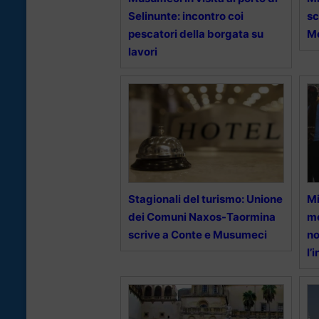
Selinunte: incontro coi
sc
pescatori della borgata su
Me
lavori
Stagionali del turismo: Unione
Mi
dei Comuni Naxos-Taormina
me
scrive a Conte e Musumeci
no
l’