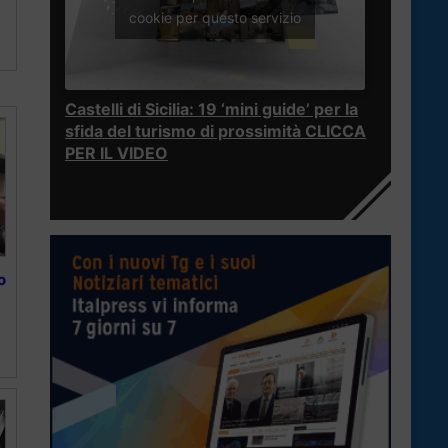
cookie per questo servizio
Castelli di Sicilia: 19 ‘mini guide’ per la
sfida del turismo di prossimità CLICCA
PER IL VIDEO
o