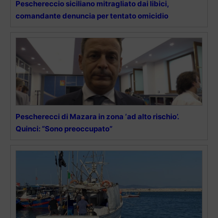
Peschereccio siciliano mitragliato dai libici,
comandante denuncia per tentato omicidio
Pescherecci di Mazara in zona ‘ad alto rischio’.
Quinci: “Sono preoccupato”