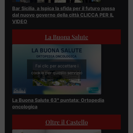
Bar Sicilia, a Ispica la sfida per il futuro passa
dal nuovo governo della città CLICCA PER IL
VIDEO
La Buona Salute
Fai clic per accettare i
cookie per questo servizio
La Buona Salute 63° puntata: Ortopedia
oncologica
Oltre il Castello