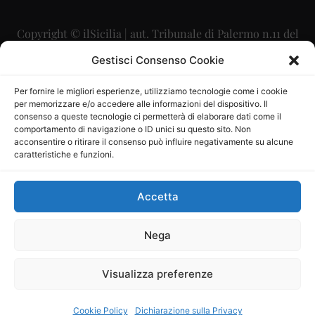
Copyright © ilSicilia | aut. Tribunale di Palermo n.11 del
29/09/2015
Gestisci Consenso Cookie
Editore: Mercurio Comunicazione Soc. Coop. A.R.L.
Per fornire le migliori esperienze, utilizziamo tecnologie come i cookie
per memorizzare e/o accedere alle informazioni del dispositivo. Il
Direttore Editoriale: Maurizio Scaglione
consenso a queste tecnologie ci permetterà di elaborare dati come il
comportamento di navigazione o ID unici su questo sito. Non
Direttore Responsabile: Maria Calabrese
acconsentire o ritirare il consenso può influire negativamente su alcune
caratteristiche e funzioni.
p.zza Sant’Oliva, 9 – 90141 – Palermo – 091335557
P.IVA: 06334930820
Accetta
Mercurio Comunicazione Società Cooperativa a r.l. è
iscritta al Registro degli Operatori di Comunicazione al
Nega
numero 26988
Visualizza preferenze
Sito gestito da
La Digitale srl
–
info@ladigitale.it
Cookie Policy
Dichiarazione sulla Privacy