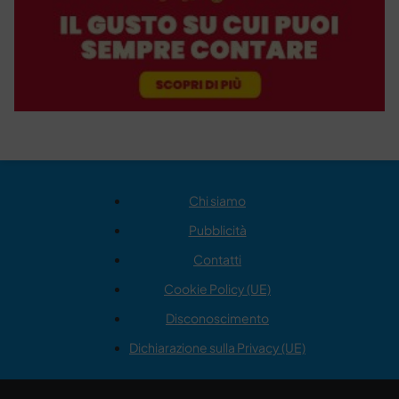
Chi siamo
Pubblicità
Contatti
Cookie Policy (UE)
Disconoscimento
Dichiarazione sulla Privacy (UE)