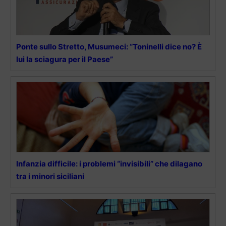
Ponte sullo Stretto, Musumeci: “Toninelli dice no? È
lui la sciagura per il Paese”
Infanzia difficile: i problemi “invisibili” che dilagano
tra i minori siciliani