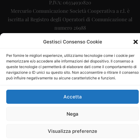
P.IVA: 06334930820
Mercurio Comunicazione Società Cooperativa a r.l. è
iscritta al Registro degli Operatori di Comunicazione al
numero 26988
Sito gestito da
La Digitale srl
–
info@ladigitale.it
Gestisci Consenso Cookie
Per fornire le migliori esperienze, utilizziamo tecnologie come i cookie per
memorizzare e/o accedere alle informazioni del dispositivo. Il consenso a
queste tecnologie ci permetterà di elaborare dati come il comportamento di
navigazione o ID unici su questo sito. Non acconsentire o ritirare il consenso
può influire negativamente su alcune caratteristiche e funzioni.
Accetta
Nega
Visualizza preferenze